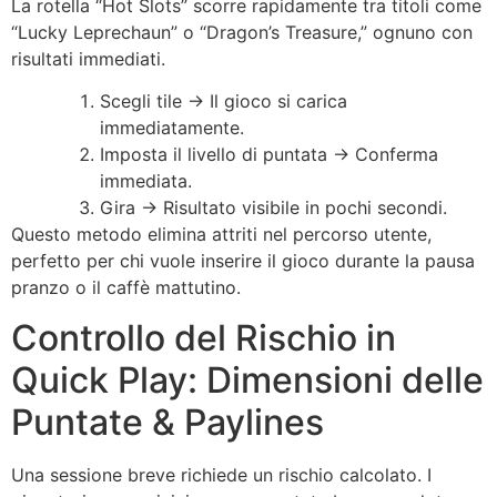
La rotella “Hot Slots” scorre rapidamente tra titoli come
“Lucky Leprechaun” o “Dragon’s Treasure,” ognuno con
risultati immediati.
Scegli tile → Il gioco si carica
immediatamente.
Imposta il livello di puntata → Conferma
immediata.
Gira → Risultato visibile in pochi secondi.
Questo metodo elimina attriti nel percorso utente,
perfetto per chi vuole inserire il gioco durante la pausa
pranzo o il caffè mattutino.
Controllo del Rischio in
Quick Play: Dimensioni delle
Puntate & Paylines
Una sessione breve richiede un rischio calcolato. I