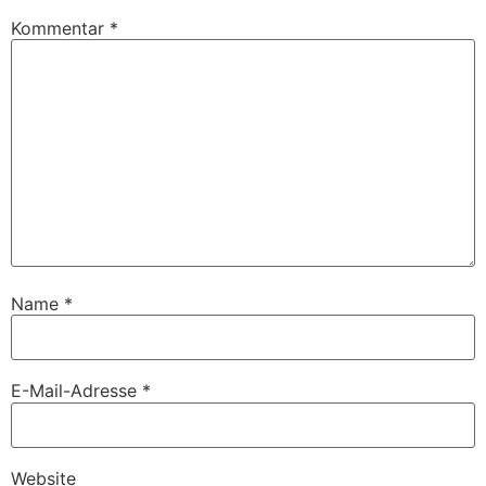
Kommentar
*
Name
*
E-Mail-Adresse
*
Website