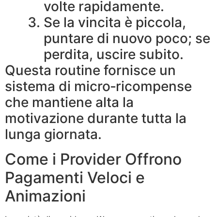
volte rapidamente.
Se la vincita è piccola,
puntare di nuovo poco; se
perdita, uscire subito.
Questa routine fornisce un
sistema di micro‑ricompense
che mantiene alta la
motivazione durante tutta la
lunga giornata.
Come i Provider Offrono
Pagamenti Veloci e
Animazioni