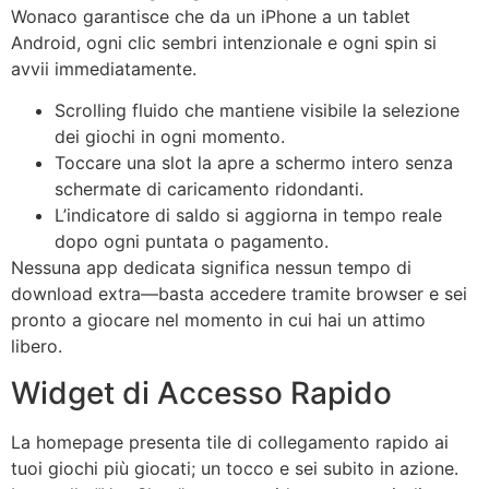
Wonaco garantisce che da un iPhone a un tablet
Android, ogni clic sembri intenzionale e ogni spin si
avvii immediatamente.
Scrolling fluido che mantiene visibile la selezione
dei giochi in ogni momento.
Toccare una slot la apre a schermo intero senza
schermate di caricamento ridondanti.
L’indicatore di saldo si aggiorna in tempo reale
dopo ogni puntata o pagamento.
Nessuna app dedicata significa nessun tempo di
download extra—basta accedere tramite browser e sei
pronto a giocare nel momento in cui hai un attimo
libero.
Widget di Accesso Rapido
La homepage presenta tile di collegamento rapido ai
tuoi giochi più giocati; un tocco e sei subito in azione.