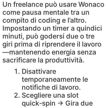
Un freelance può usare Wonaco
come pausa mentale tra un
compito di coding e l’altro.
Impostando un timer a quindici
minuti, può godersi due o tre
giri prima di riprendere il lavoro
—mantenendo energia senza
sacrificare la produttività.
Disattivare
temporaneamente le
notifiche di lavoro.
Scegliere una slot
quick‑spin → Gira due