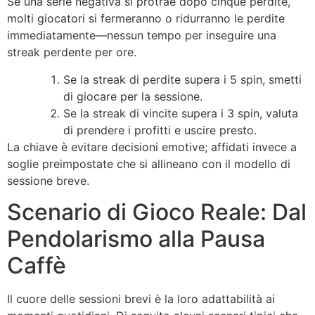
Se una serie negativa si protrae dopo cinque perdite,
molti giocatori si fermeranno o ridurranno le perdite
immediatamente—nessun tempo per inseguire una
streak perdente per ore.
Se la streak di perdite supera i 5 spin, smetti
di giocare per la sessione.
Se la streak di vincite supera i 3 spin, valuta
di prendere i profitti e uscire presto.
La chiave è evitare decisioni emotive; affidati invece a
soglie preimpostate che si allineano con il modello di
sessione breve.
Scenario di Gioco Reale: Dal
Pendolarismo alla Pausa
Caffè
Il cuore delle sessioni brevi è la loro adattabilità ai