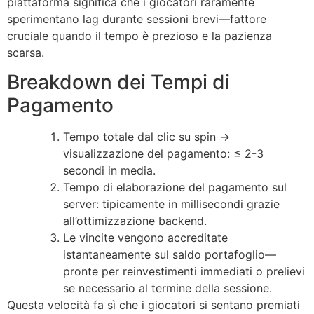
piattaforma significa che i giocatori raramente
sperimentano lag durante sessioni brevi—fattore
cruciale quando il tempo è prezioso e la pazienza
scarsa.
Breakdown dei Tempi di
Pagamento
Tempo totale dal clic su spin →
visualizzazione del pagamento: ≤ 2-3
secondi in media.
Tempo di elaborazione del pagamento sul
server: tipicamente in millisecondi grazie
all’ottimizzazione backend.
Le vincite vengono accreditate
istantaneamente sul saldo portafoglio—
pronte per reinvestimenti immediati o prelievi
se necessario al termine della sessione.
Questa velocità fa sì che i giocatori si sentano premiati