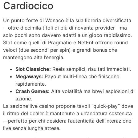
Cardiocico
Un punto forte di Wonaco è la sua libreria diversificata
—oltre diecimila titoli di più di novanta provider—ma
solo pochi sono davvero adatti a un gioco rapidissimo.
Slot come quelli di Pragmatic e NetEnt offrono round
veloci (due secondi per spin) e grandi bonus che
mantengono alta l’energia.
Slot Classiche:
Reels semplici, risultati immediati.
Megaways:
Payout multi-linea che finiscono
rapidamente.
Crash Games:
Alta volatilità ma brevi esplosioni di
azione.
La sezione live casino propone tavoli “quick‑play” dove
il ritmo del dealer è mantenuto a un’andatura sostenuta
—perfetto per chi desidera l’autenticità dell’interazione
live senza lunghe attese.