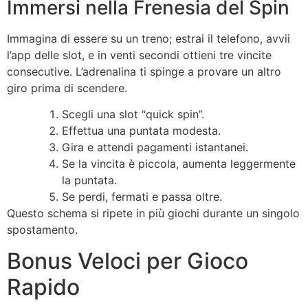
Immersi nella Frenesia del Spin
Immagina di essere su un treno; estrai il telefono, avvii
l’app delle slot, e in venti secondi ottieni tre vincite
consecutive. L’adrenalina ti spinge a provare un altro
giro prima di scendere.
Scegli una slot “quick spin”.
Effettua una puntata modesta.
Gira e attendi pagamenti istantanei.
Se la vincita è piccola, aumenta leggermente
la puntata.
Se perdi, fermati e passa oltre.
Questo schema si ripete in più giochi durante un singolo
spostamento.
Bonus Veloci per Gioco
Rapido