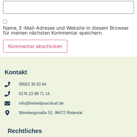
Name, E-Mail-Adresse und Website in diesem Browser
für meinen nächsten Kommentar speichern.
Kontakt
09563 30 83 64
0176 23 99 71 14
info@tierheilpraxiskarl.de
Weinbergstraße 52, 96472 Rödental
Rechtliches