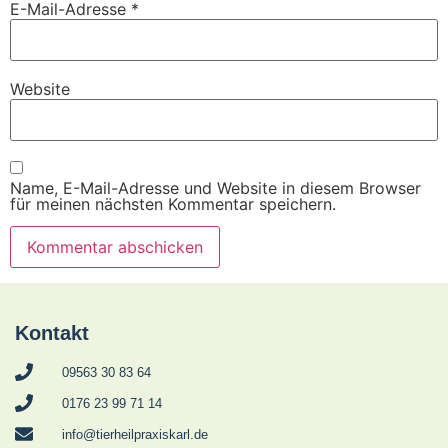
E-Mail-Adresse
*
Website
Name, E-Mail-Adresse und Website in diesem Browser
für meinen nächsten Kommentar speichern.
Kontakt
09563 30 83 64
0176 23 99 71 14
info@tierheilpraxiskarl.de