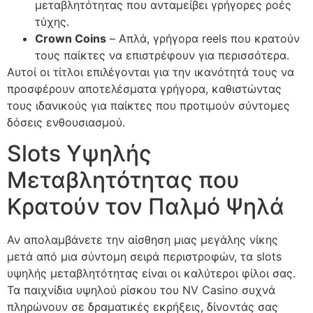
μεταβλητότητας που ανταμείβει γρήγορες ροές
τύχης.
Crown Coins
– Απλά, γρήγορα reels που κρατούν
τους παίκτες να επιστρέφουν για περισσότερα.
Αυτοί οι τίτλοι επιλέγονται για την ικανότητά τους να
προσφέρουν αποτελέσματα γρήγορα, καθιστώντας
τους ιδανικούς για παίκτες που προτιμούν σύντομες
δόσεις ενθουσιασμού.
Slots Υψηλής
Μεταβλητότητας που
Κρατούν τον Παλμό Ψηλά
Αν απολαμβάνετε την αίσθηση μιας μεγάλης νίκης
μετά από μια σύντομη σειρά περιστροφών, τα slots
υψηλής μεταβλητότητας είναι οι καλύτεροι φίλοι σας.
Τα παιχνίδια υψηλού ρίσκου του NV Casino συχνά
πληρώνουν σε δραματικές εκρήξεις, δίνοντάς σας