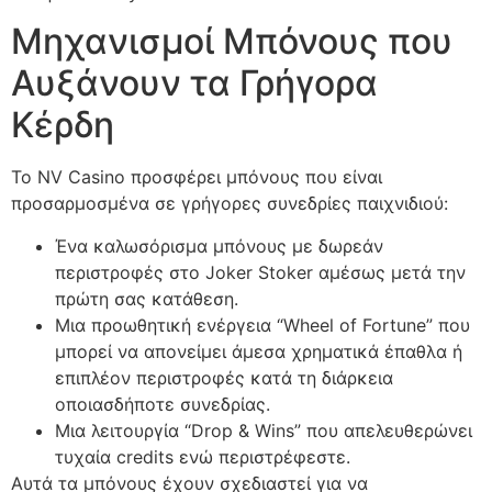
Μηχανισμοί Μπόνους που
Αυξάνουν τα Γρήγορα
Κέρδη
Το NV Casino προσφέρει μπόνους που είναι
προσαρμοσμένα σε γρήγορες συνεδρίες παιχνιδιού:
Ένα καλωσόρισμα μπόνους με δωρεάν
περιστροφές στο Joker Stoker αμέσως μετά την
πρώτη σας κατάθεση.
Μια προωθητική ενέργεια “Wheel of Fortune” που
μπορεί να απονείμει άμεσα χρηματικά έπαθλα ή
επιπλέον περιστροφές κατά τη διάρκεια
οποιασδήποτε συνεδρίας.
Μια λειτουργία “Drop & Wins” που απελευθερώνει
τυχαία credits ενώ περιστρέφεστε.
Αυτά τα μπόνους έχουν σχεδιαστεί για να