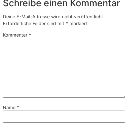
Schreibe einen Kommentar
Deine E-Mail-Adresse wird nicht veröffentlicht.
Erforderliche Felder sind mit
*
markiert
Kommentar
*
Name
*