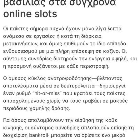
βασιλιάς στα σύγχρονα
online slots
Οι παίκτες σήμερα συχνά έχουν μόνο λίγα λεπτά
ανάμεσα σε εργασίες ή κατά τη διάρκεια
μετακινήσεων, και όμως επιθυμούν το ίδιο επίπεδο
ενθουσιασμού με μια πλήρη επίσκεψη σε καζίνο. Οι
σύντομες συνεδρίες διατηρούν την ενέργεια υψηλή, και
η προσμονή αυξάνεται με κάθε περιστροφή.
Ο άμεσος κύκλος ανατροφοδότησης—βλέποντας
αποτελέσματα μέσα σε δευτερόλεπτα—δημιουργεί
έναν ρυθμό “hit‑or‑miss” που κρατάει τους παίκτες
απασχολημένους χωρίς να τους τραβάει σε μακρές
περιόδους χαμηλής δράσης.
Για όσους απολαμβάνουν την αίσθηση της κάθε
κίνησης, οι σύντομες συνεδρίες απλοποιούν επίσης τη
διαχείριση bankroll· μπορείτε να ορίσετε ένα μικρό