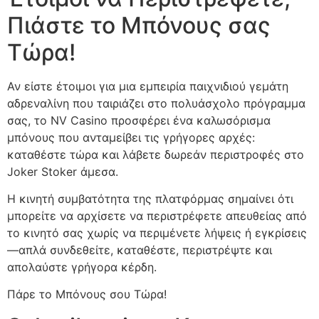
Πιάστε το Μπόνους σας
Τώρα!
Αν είστε έτοιμοι για μια εμπειρία παιχνιδιού γεμάτη
αδρεναλίνη που ταιριάζει στο πολυάσχολο πρόγραμμα
σας, το NV Casino προσφέρει ένα καλωσόρισμα
μπόνους που ανταμείβει τις γρήγορες αρχές:
καταθέστε τώρα και λάβετε δωρεάν περιστροφές στο
Joker Stoker άμεσα.
Η κινητή συμβατότητα της πλατφόρμας σημαίνει ότι
μπορείτε να αρχίσετε να περιστρέφετε απευθείας από
το κινητό σας χωρίς να περιμένετε λήψεις ή εγκρίσεις
—απλά συνδεθείτε, καταθέστε, περιστρέψτε και
απολαύστε γρήγορα κέρδη.
Πάρε το Μπόνους σου Τώρα!