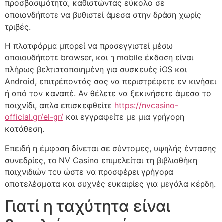
προσβασιμότητα, καθιστώντας εύκολο σε
οποιονδήποτε να βυθιστεί άμεσα στην δράση χωρίς
τριβές.
Η πλατφόρμα μπορεί να προσεγγιστεί μέσω
οποιουδήποτε browser, και η mobile έκδοση είναι
πλήρως βελτιστοποιημένη για συσκευές iOS και
Android, επιτρέποντάς σας να περιστρέφετε εν κινήσει
ή από τον καναπέ. Αν θέλετε να ξεκινήσετε άμεσα το
παιχνίδι, απλά επισκεφθείτε
https://nvcasino-
official.gr/el-gr/
και εγγραφείτε με μια γρήγορη
κατάθεση.
Επειδή η έμφαση δίνεται σε σύντομες, υψηλής έντασης
συνεδρίες, το NV Casino επιμελείται τη βιβλιοθήκη
παιχνιδιών του ώστε να προσφέρει γρήγορα
αποτελέσματα και συχνές ευκαιρίες για μεγάλα κέρδη.
Γιατί η ταχύτητα είναι