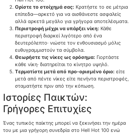
Ορίστε το στοίχημά σας:
Κρατήστε το σε μέτρια
επίπεδα—αρκετό για να αισθάνεστε ασφαλείς
αλλά αρκετά μεγάλο για γρήγορα αποτελέσματα.
Περιστροφή μέχρι να υπάρξει νίκη:
Κάθε
περιστροφή διαρκεί λιγότερο από ένα
δευτερόλεπτο· νιώστε τον ενθουσιασμό μόλις
ευθυγραμμιστούν τα σύμβολα.
Θεωρήστε τις νίκες ως ορόσημα:
Γιορτάστε
κάθε νίκη· διατηρείται το κίνητρο υψηλό.
Τερματίστε μετά από προ-ορισμένο όριο:
είτε
μετά από πέντε νίκες είτε πενήντα περιστροφές,
σταματήστε πριν από την κόπωση.
Ιστορίες Παικτών:
Γρήγορες Επιτυχίες
Ένας τυπικός παίκτης μπορεί να ξεκινήσει την ημέρα
του με μια γρήγορη συνεδρία στο Hell Hot 100 ενώ