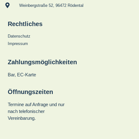
Weinbergstraße 52, 96472 Rödental
Rechtliches
Datenschutz
Impressum
Zahlungsmöglichkeiten
Bar, EC-Karte
Öffnungszeiten
Termine auf Anfrage und nur
nach telefonischer
Vereinbarung.