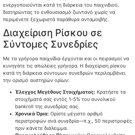
ενεργοποιούνται κατά τη διάρκεια του παιχνιδιού,
διατηρώντας το ενθουσιασμό ζωντανό χωρίς να
περιμένετε ξεχωριστά παράθυρα ανταμοιβής.
Διαχείριση Ρίσκου σε
Σύντομες Συνεδρίες
Με τα γρήγορα παιχνίδια έρχονται και οι πειρασμοί να
κυνηγάτε τις απώλειες γρήγορα. Η διαχείριση ρίσκου
κατά τη διάρκεια σύντομων συνεδριών περιλαμβάνει
την ορισμό αυστηρών ορίων:
Έλεγχος Μεγέθους Στοιχήματος:
Κρατήστε τα
στοιχήματά σας εντός 1–5% του συνολικού
bankroll της συνεδρίας σας.
Χρονικά Όρια:
Ορίστε μέγιστο αριθμό
περιστροφών ανά συνεδρία—π.χ., 50 περιστροφές
πριν κάνετε διάλειμμα.