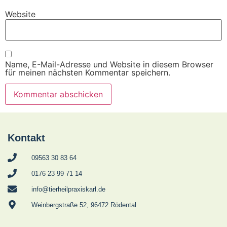
Website
Name, E-Mail-Adresse und Website in diesem Browser
für meinen nächsten Kommentar speichern.
Kontakt
09563 30 83 64
0176 23 99 71 14
info@tierheilpraxiskarl.de
Weinbergstraße 52, 96472 Rödental