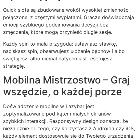
Quick slots są zbudowane wokół wysokiej zmienności
połączonej z częstymi wypłatami. Gracze doświadczają
emocji szybkiego podejmowania decyzji bez
zmęczenia, które mogą przynieść długie sesje.
Każdy spin to mała przygoda: ustawiasz stawkę,
naciskasz spin, obserwujesz ułożenie bębnów i albo
świętujesz, albo niemal natychmiast resetujesz
strategię.
Mobilna Mistrzostwo – Graj
wszędzie, o każdej porze
Doświadczenie mobilne w Lazybar jest
zoptymalizowane pod kątem małych ekranów i
szybkich interakcji. Responsywny design oznacza, że
niezależnie od tego, czy korzystasz z Androida czy iOS,
każdy element dostosowuje się do Twojego urządzenia