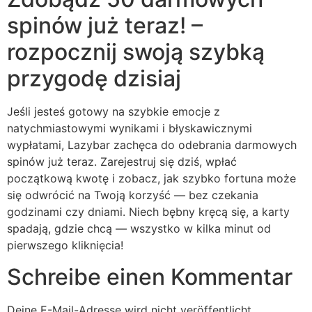
spinów już teraz! –
rozpocznij swoją szybką
przygodę dzisiaj
Jeśli jesteś gotowy na szybkie emocje z
natychmiastowymi wynikami i błyskawicznymi
wypłatami, Lazybar zachęca do odebrania darmowych
spinów już teraz. Zarejestruj się dziś, wpłać
początkową kwotę i zobacz, jak szybko fortuna może
się odwrócić na Twoją korzyść — bez czekania
godzinami czy dniami. Niech bębny kręcą się, a karty
spadają, gdzie chcą — wszystko w kilka minut od
pierwszego kliknięcia!
Schreibe einen Kommentar
Deine E-Mail-Adresse wird nicht veröffentlicht.