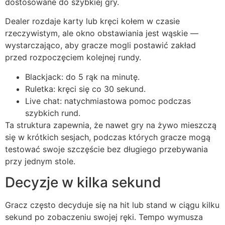
dostosowane do szybkiej gry.
Dealer rozdaje karty lub kręci kołem w czasie
rzeczywistym, ale okno obstawiania jest wąskie —
wystarczająco, aby gracze mogli postawić zakład
przed rozpoczęciem kolejnej rundy.
Blackjack: do 5 rąk na minutę.
Ruletka: kręci się co 30 sekund.
Live chat: natychmiastowa pomoc podczas
szybkich rund.
Ta struktura zapewnia, że nawet gry na żywo mieszczą
się w krótkich sesjach, podczas których gracze mogą
testować swoje szczęście bez długiego przebywania
przy jednym stole.
Decyzje w kilka sekund
Gracz często decyduje się na hit lub stand w ciągu kilku
sekund po zobaczeniu swojej ręki. Tempo wymusza