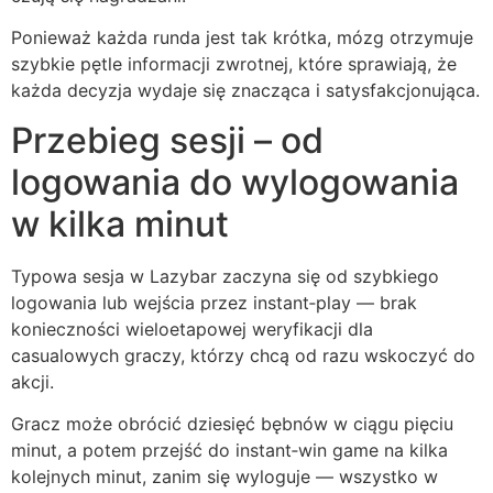
Ponieważ każda runda jest tak krótka, mózg otrzymuje
szybkie pętle informacji zwrotnej, które sprawiają, że
każda decyzja wydaje się znacząca i satysfakcjonująca.
Przebieg sesji – od
logowania do wylogowania
w kilka minut
Typowa sesja w Lazybar zaczyna się od szybkiego
logowania lub wejścia przez instant‑play — brak
konieczności wieloetapowej weryfikacji dla
casualowych graczy, którzy chcą od razu wskoczyć do
akcji.
Gracz może obrócić dziesięć bębnów w ciągu pięciu
minut, a potem przejść do instant‑win game na kilka
kolejnych minut, zanim się wyloguje — wszystko w