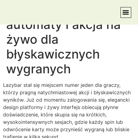
Lazybar – Szybkie
automaty i akcja na
żywo dla
błyskawicznych
wygranych
Lazybar stał się miejscem numer jeden dla graczy,
którzy pragną natychmiastowej akcji i błyskawicznych
wyników. Już od momentu zalogowania się, elegancki
design platformy i żywy interfejs obiecują płynne
doświadczenie, które skupia się na krótkich,
wysokointensywnych sesjach, gdzie każdy spin lub
odwrócenie karty może przynieść wygraną lub bliskie
trafienie w kilka sekund.