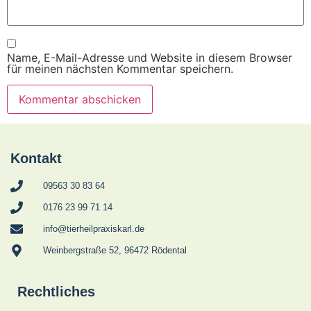
Name, E-Mail-Adresse und Website in diesem Browser
für meinen nächsten Kommentar speichern.
Kontakt
09563 30 83 64
0176 23 99 71 14
info@tierheilpraxiskarl.de
Weinbergstraße 52, 96472 Rödental
Rechtliches