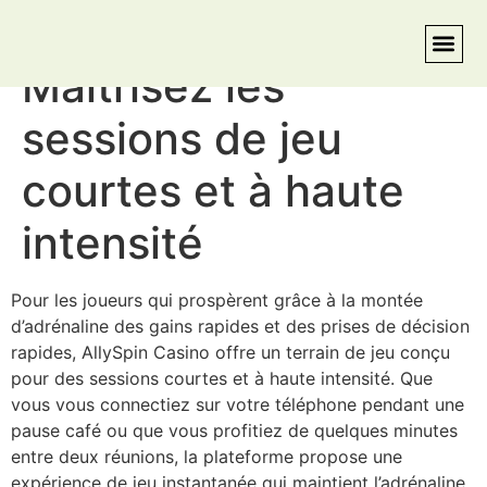
AllySpin Casino :
Maîtrisez les
sessions de jeu
courtes et à haute
intensité
Pour les joueurs qui prospèrent grâce à la montée
d’adrénaline des gains rapides et des prises de décision
rapides, AllySpin Casino offre un terrain de jeu conçu
pour des sessions courtes et à haute intensité. Que
vous vous connectiez sur votre téléphone pendant une
pause café ou que vous profitiez de quelques minutes
entre deux réunions, la plateforme propose une
expérience de jeu instantanée qui maintient l’adrénaline