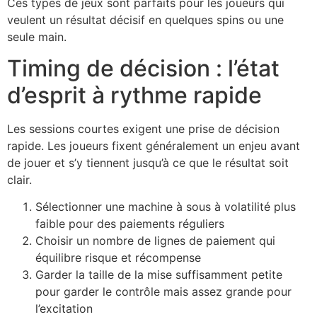
Ces types de jeux sont parfaits pour les joueurs qui
veulent un résultat décisif en quelques spins ou une
seule main.
Timing de décision : l’état
d’esprit à rythme rapide
Les sessions courtes exigent une prise de décision
rapide. Les joueurs fixent généralement un enjeu avant
de jouer et s’y tiennent jusqu’à ce que le résultat soit
clair.
Sélectionner une machine à sous à volatilité plus
faible pour des paiements réguliers
Choisir un nombre de lignes de paiement qui
équilibre risque et récompense
Garder la taille de la mise suffisamment petite
pour garder le contrôle mais assez grande pour
l’excitation