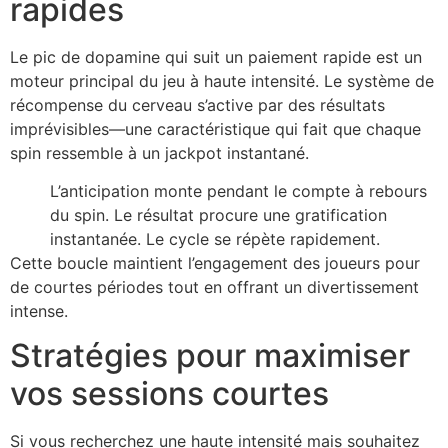
rapides
Le pic de dopamine qui suit un paiement rapide est un
moteur principal du jeu à haute intensité. Le système de
récompense du cerveau s’active par des résultats
imprévisibles—une caractéristique qui fait que chaque
spin ressemble à un jackpot instantané.
L’anticipation monte pendant le compte à rebours
du spin.
Le résultat procure une gratification
instantanée.
Le cycle se répète rapidement.
Cette boucle maintient l’engagement des joueurs pour
de courtes périodes tout en offrant un divertissement
intense.
Stratégies pour maximiser
vos sessions courtes
Si vous recherchez une haute intensité mais souhaitez