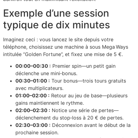
Exemple d’une session
typique de dix minutes
Imaginez ceci : vous lancez le site depuis votre
téléphone, choisissez une machine à sous Mega Ways
intitulée “Golden Fortune”, et fixez une mise de 5 €.
00:00–00:30 :
Premier spin—un petit gain
déclenche une mini‑bonus.
00:30–01:00 :
Tour bonus—trois tours gratuits
avec multiplicateurs.
01:00–02:00 :
Retour au jeu de base—plusieurs
gains maintiennent le rythme.
02:00–02:30 :
Notice une série de pertes—
déclenchement du stop‑loss à 20 € de pertes.
02:30–03:00 :
Déconnexion avant le début de la
prochaine session.