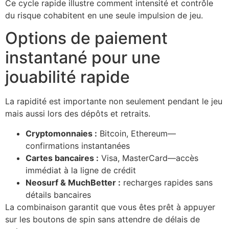
Ce cycle rapide illustre comment intensité et contrôle
du risque cohabitent en une seule impulsion de jeu.
Options de paiement
instantané pour une
jouabilité rapide
La rapidité est importante non seulement pendant le jeu
mais aussi lors des dépôts et retraits.
Cryptomonnaies :
Bitcoin, Ethereum—
confirmations instantanées
Cartes bancaires :
Visa, MasterCard—accès
immédiat à la ligne de crédit
Neosurf & MuchBetter :
recharges rapides sans
détails bancaires
La combinaison garantit que vous êtes prêt à appuyer
sur les boutons de spin sans attendre de délais de