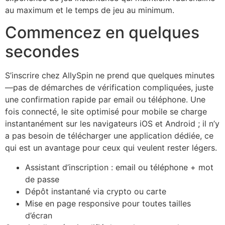
au maximum et le temps de jeu au minimum.
Commencez en quelques
secondes
S’inscrire chez AllySpin ne prend que quelques minutes
—pas de démarches de vérification compliquées, juste
une confirmation rapide par email ou téléphone. Une
fois connecté, le site optimisé pour mobile se charge
instantanément sur les navigateurs iOS et Android ; il n’y
a pas besoin de télécharger une application dédiée, ce
qui est un avantage pour ceux qui veulent rester légers.
Assistant d’inscription : email ou téléphone + mot
de passe
Dépôt instantané via crypto ou carte
Mise en page responsive pour toutes tailles
d’écran