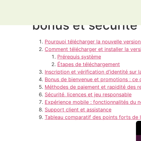
1xBet nouvelle ve
bonus et sécurité
Pourquoi télécharger la nouvelle version
Comment télécharger et installer la ver
Prérequis système
Étapes de téléchargement
Inscription et vérification d’identité sur 
Bonus de bienvenue et promotions : ce q
Méthodes de paiement et rapidité des re
Sécurité, licences et jeu responsable
Expérience mobile : fonctionnalités du n
Support client et assistance
Tableau comparatif des points forts de l