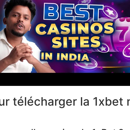
r télécharger la 1xbet 