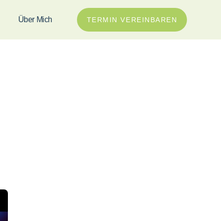
ide complet,
Über Mich
TERMIN VEREINBAREN