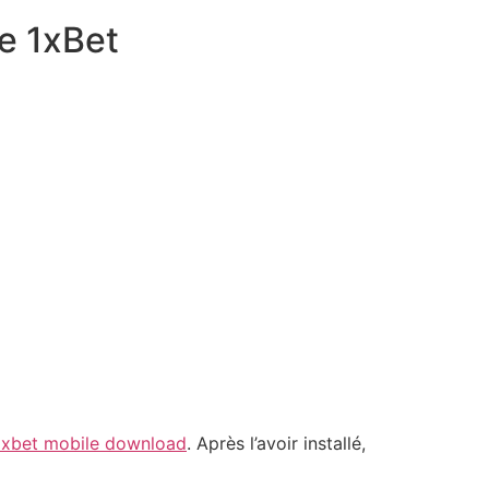
de 1xBet
1xbet mobile download
. Après l’avoir installé,