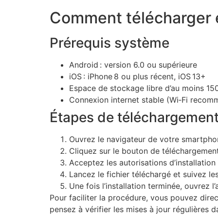
Comment télécharger et
Prérequis système
Android : version 6.0 ou supérieure
iOS : iPhone 8 ou plus récent, iOS 13+
Espace de stockage libre d’au moins 15
Connexion internet stable (Wi‑Fi recom
Étapes de téléchargemen
Ouvrez le navigateur de votre smartphone
Cliquez sur le bouton de téléchargement
Acceptez les autorisations d’installati
Lancez le fichier téléchargé et suivez les
Une fois l’installation terminée, ouvrez 
Pour faciliter la procédure, vous pouvez direct
pensez à vérifier les mises à jour régulières 