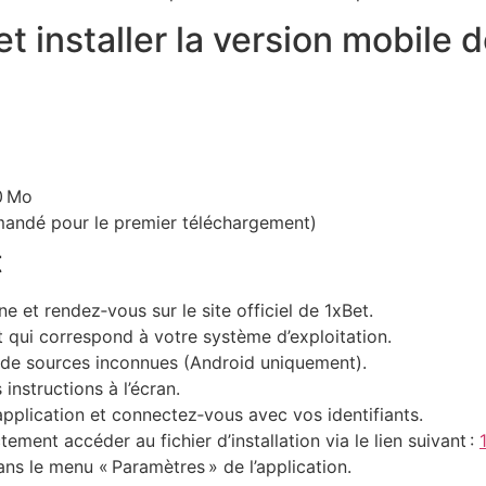
 installer la version mobile 
0 Mo
mandé pour le premier téléchargement)
t
 et rendez‑vous sur le site officiel de 1xBet.
 qui correspond à votre système d’exploitation.
on de sources inconnues (Android uniquement).
 instructions à l’écran.
l’application et connectez‑vous avec vos identifiants.
ement accéder au fichier d’installation via le lien suivant :
dans le menu « Paramètres » de l’application.