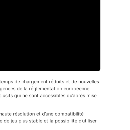
s temps de chargement réduits et de nouvelles
exigences de la réglementation européenne,
usifs qui ne sont accessibles qu’après mise
haute résolution et d’une compatibilité
e jeu plus stable et la possibilité d’utiliser