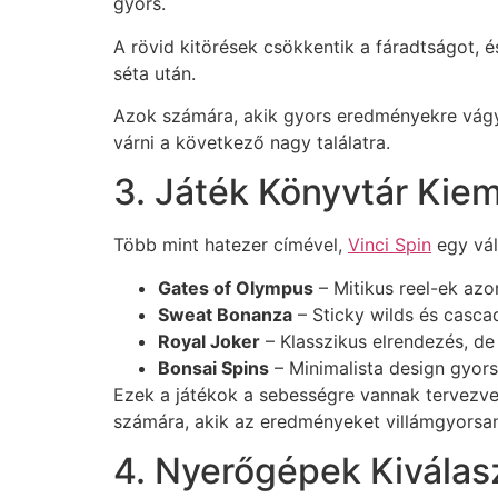
gyors.
A rövid kitörések csökkentik a fáradtságot, 
séta után.
Azok számára, akik gyors eredményekre vágy
várni a következő nagy találatra.
3. Játék Könyvtár Ki
Több mint hatezer címével,
Vinci Spin
egy vál
Gates of Olympus
– Mitikus reel-ek azon
Sweat Bonanza
– Sticky wilds és casc
Royal Joker
– Klasszikus elrendezés, de
Bonsai Spins
– Minimalista design gyors 
Ezek a játékok a sebességre vannak tervezve: 
számára, akik az eredményeket villámgyorsan 
4. Nyerőgépek Kivála