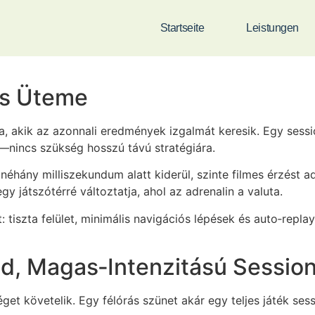
: Gyors nyeremények & 
Startseite
Leistungen
ás Üteme
ra, akik az azonnali eredmények izgalmát keresik. Egy ses
el—nincs szükség hosszú távú stratégiára.
hány milliszekundum alatt kiderül, szinte filmes érzést
y játszótérré változtatja, ahol az adrenalin a valuta.
: tiszta felület, minimális navigációs lépések és auto‑repla
id, Magas‑Intenzitású Sessio
get követelik. Egy félórás szünet akár egy teljes játék ses