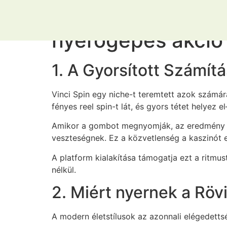
Vinci Spin Casino
nyerőgépes akció
1. A Gyorsított Számít
Vinci Spin egy niche-t teremtett azok számá
fényes reel spin-t lát, és gyors tétet helyez 
Amikor a gombot megnyomják, az eredmény né
veszteségnek. Ez a közvetlenség a kaszinót eg
A platform kialakítása támogatja ezt a ritmust
nélkül.
2. Miért nyernek a Röv
A modern életstílusok az azonnali elégedettsé