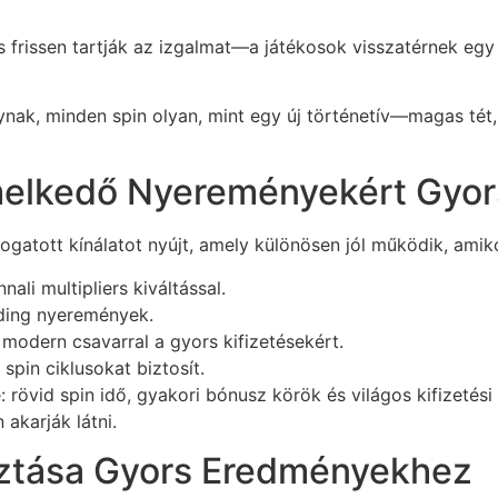
és frissen tartják az izgalmat—a játékosok visszatérnek e
nak, minden spin olyan, mint egy új történetív—magas tét
emelkedő Nyereményekért Gyo
ogatott kínálatot nyújt, amely különösen jól működik, ami
nali multipliers kiváltással.
ading nyeremények.
 modern csavarral a gyors kifizetésekért.
spin ciklusokat biztosít.
rövid spin idő, gyakori bónusz körök és világos kifizetési 
akarják látni.
sztása Gyors Eredményekhez