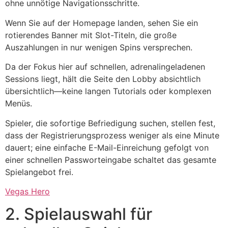
ohne unnötige Navigationsschritte.
Wenn Sie auf der Homepage landen, sehen Sie ein
rotierendes Banner mit Slot-Titeln, die große
Auszahlungen in nur wenigen Spins versprechen.
Da der Fokus hier auf schnellen, adrenalingeladenen
Sessions liegt, hält die Seite den Lobby absichtlich
übersichtlich—keine langen Tutorials oder komplexen
Menüs.
Spieler, die sofortige Befriedigung suchen, stellen fest,
dass der Registrierungsprozess weniger als eine Minute
dauert; eine einfache E-Mail-Einreichung gefolgt von
einer schnellen Passworteingabe schaltet das gesamte
Spielangebot frei.
Vegas Hero
2. Spielauswahl für