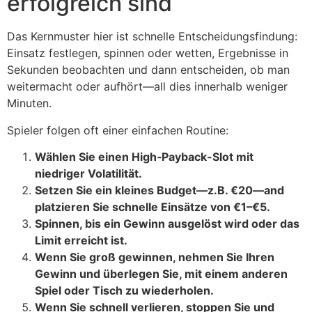
erfolgreich sind
Das Kernmuster hier ist schnelle Entscheidungsfindung:
Einsatz festlegen, spinnen oder wetten, Ergebnisse in
Sekunden beobachten und dann entscheiden, ob man
weitermacht oder aufhört—all dies innerhalb weniger
Minuten.
Spieler folgen oft einer einfachen Routine:
Wählen Sie einen High‑Payback-Slot mit
niedriger Volatilität.
Setzen Sie ein kleines Budget—z.B. €20—and
platzieren Sie schnelle Einsätze von €1–€5.
Spinnen, bis ein Gewinn ausgelöst wird oder das
Limit erreicht ist.
Wenn Sie groß gewinnen, nehmen Sie Ihren
Gewinn und überlegen Sie, mit einem anderen
Spiel oder Tisch zu wiederholen.
Wenn Sie schnell verlieren, stoppen Sie und