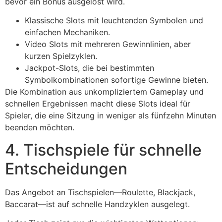
bevor ein Bonus ausgelöst wird.
Klassische Slots mit leuchtenden Symbolen und
einfachen Mechaniken.
Video Slots mit mehreren Gewinnlinien, aber
kurzen Spielzyklen.
Jackpot-Slots, die bei bestimmten
Symbolkombinationen sofortige Gewinne bieten.
Die Kombination aus unkompliziertem Gameplay und
schnellen Ergebnissen macht diese Slots ideal für
Spieler, die eine Sitzung in weniger als fünfzehn Minuten
beenden möchten.
4. Tischspiele für schnelle
Entscheidungen
Das Angebot an Tischspielen—Roulette, Blackjack,
Baccarat—ist auf schnelle Handzyklen ausgelegt.