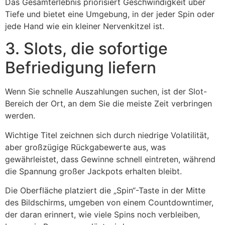
Das Gesamterlebnis priorisiert Geschwindigkeit über
Tiefe und bietet eine Umgebung, in der jeder Spin oder
jede Hand wie ein kleiner Nervenkitzel ist.
3. Slots, die sofortige
Befriedigung liefern
Wenn Sie schnelle Auszahlungen suchen, ist der Slot-
Bereich der Ort, an dem Sie die meiste Zeit verbringen
werden.
Wichtige Titel zeichnen sich durch niedrige Volatilität,
aber großzügige Rückgabewerte aus, was
gewährleistet, dass Gewinne schnell eintreten, während
die Spannung großer Jackpots erhalten bleibt.
Die Oberfläche platziert die „Spin“-Taste in der Mitte
des Bildschirms, umgeben von einem Countdowntimer,
der daran erinnert, wie viele Spins noch verbleiben,