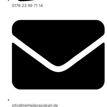
0176 23 99 71 14
info@tierheilpraxiskarl.de