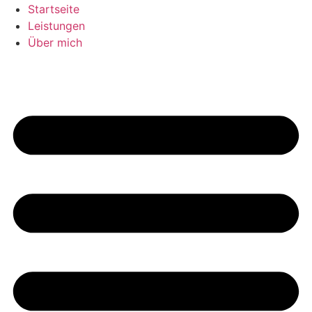
Startseite
Leistungen
Über mich