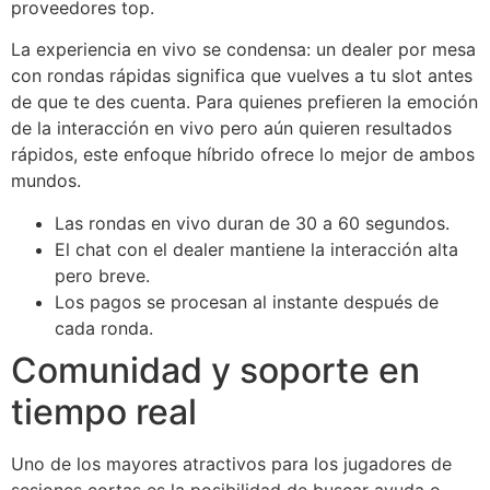
proveedores top.
La experiencia en vivo se condensa: un dealer por mesa
con rondas rápidas significa que vuelves a tu slot antes
de que te des cuenta. Para quienes prefieren la emoción
de la interacción en vivo pero aún quieren resultados
rápidos, este enfoque híbrido ofrece lo mejor de ambos
mundos.
Las rondas en vivo duran de 30 a 60 segundos.
El chat con el dealer mantiene la interacción alta
pero breve.
Los pagos se procesan al instante después de
cada ronda.
Comunidad y soporte en
tiempo real
Uno de los mayores atractivos para los jugadores de
sesiones cortas es la posibilidad de buscar ayuda o