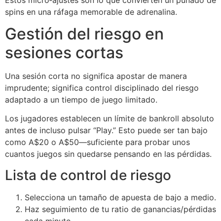
spins en una ráfaga memorable de adrenalina.
Gestión del riesgo en
sesiones cortas
Una sesión corta no significa apostar de manera
imprudente; significa control disciplinado del riesgo
adaptado a un tiempo de juego limitado.
Los jugadores establecen un límite de bankroll absoluto
antes de incluso pulsar “Play.” Esto puede ser tan bajo
como A$20 o A$50—suficiente para probar unos
cuantos juegos sin quedarse pensando en las pérdidas.
Lista de control de riesgo
Selecciona un tamaño de apuesta de bajo a medio.
Haz seguimiento de tu ratio de ganancias/pérdidas
cada minuto.