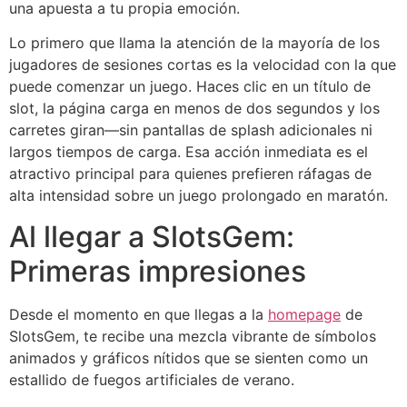
una apuesta a tu propia emoción.
Lo primero que llama la atención de la mayoría de los
jugadores de sesiones cortas es la velocidad con la que
puede comenzar un juego. Haces clic en un título de
slot, la página carga en menos de dos segundos y los
carretes giran—sin pantallas de splash adicionales ni
largos tiempos de carga. Esa acción inmediata es el
atractivo principal para quienes prefieren ráfagas de
alta intensidad sobre un juego prolongado en maratón.
Al llegar a SlotsGem:
Primeras impresiones
Desde el momento en que llegas a la
homepage
de
SlotsGem, te recibe una mezcla vibrante de símbolos
animados y gráficos nítidos que se sienten como un
estallido de fuegos artificiales de verano.