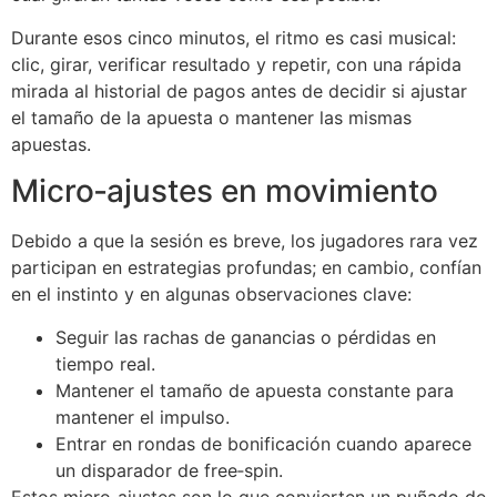
Durante esos cinco minutos, el ritmo es casi musical:
clic, girar, verificar resultado y repetir, con una rápida
mirada al historial de pagos antes de decidir si ajustar
el tamaño de la apuesta o mantener las mismas
apuestas.
Micro‑ajustes en movimiento
Debido a que la sesión es breve, los jugadores rara vez
participan en estrategias profundas; en cambio, confían
en el instinto y en algunas observaciones clave:
Seguir las rachas de ganancias o pérdidas en
tiempo real.
Mantener el tamaño de apuesta constante para
mantener el impulso.
Entrar en rondas de bonificación cuando aparece
un disparador de free‑spin.
Estos micro‑ajustes son lo que convierten un puñado de