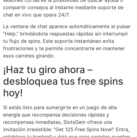
compartir consejos al instante mediante soporte de
chat en vivo que opera 24/7.
La ventana de chat aparece automáticamente al pulsar
“Help,” brindándote respuestas rápidas sin interrumpir
tu flujo de spins. Este soporte instantáneo evita
frustraciones y te permite concentrarte en mantener
esos carretes girando.
¡Haz tu giro ahora –
desbloquea tus free spins
hoy!
Si estás listo para sumergirte en un juego de alta
energía que recompensa decisiones rápidas y
recompensas inmediatas, SlotsGem ofrece una
invitación irresistible: “Get 125 Free Spins Now!” Entra,
establece tu bankroll y deja que esos carretes cuenten