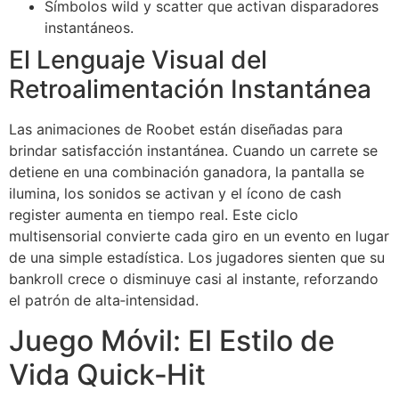
Símbolos wild y scatter que activan disparadores
instantáneos.
El Lenguaje Visual del
Retroalimentación Instantánea
Las animaciones de Roobet están diseñadas para
brindar satisfacción instantánea. Cuando un carrete se
detiene en una combinación ganadora, la pantalla se
ilumina, los sonidos se activan y el ícono de cash
register aumenta en tiempo real. Este ciclo
multisensorial convierte cada giro en un evento en lugar
de una simple estadística. Los jugadores sienten que su
bankroll crece o disminuye casi al instante, reforzando
el patrón de alta‑intensidad.
Juego Móvil: El Estilo de
Vida Quick‑Hit