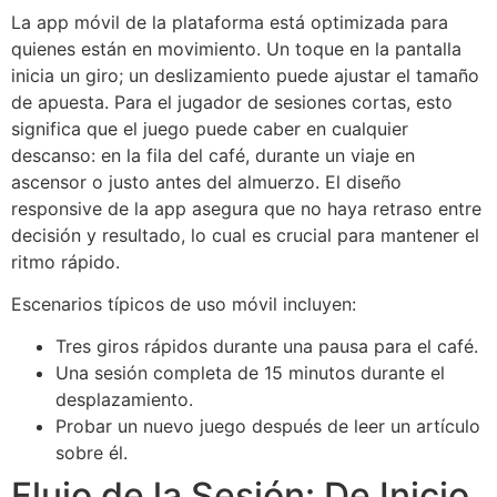
La app móvil de la plataforma está optimizada para
quienes están en movimiento. Un toque en la pantalla
inicia un giro; un deslizamiento puede ajustar el tamaño
de apuesta. Para el jugador de sesiones cortas, esto
significa que el juego puede caber en cualquier
descanso: en la fila del café, durante un viaje en
ascensor o justo antes del almuerzo. El diseño
responsive de la app asegura que no haya retraso entre
decisión y resultado, lo cual es crucial para mantener el
ritmo rápido.
Escenarios típicos de uso móvil incluyen:
Tres giros rápidos durante una pausa para el café.
Una sesión completa de 15 minutos durante el
desplazamiento.
Probar un nuevo juego después de leer un artículo
sobre él.
Flujo de la Sesión: De Inicio