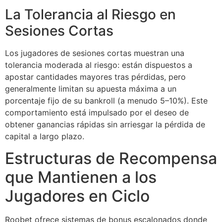
La Tolerancia al Riesgo en
Sesiones Cortas
Los jugadores de sesiones cortas muestran una
tolerancia moderada al riesgo: están dispuestos a
apostar cantidades mayores tras pérdidas, pero
generalmente limitan su apuesta máxima a un
porcentaje fijo de su bankroll (a menudo 5–10%). Este
comportamiento está impulsado por el deseo de
obtener ganancias rápidas sin arriesgar la pérdida de
capital a largo plazo.
Estructuras de Recompensa
que Mantienen a los
Jugadores en Ciclo
Roobet ofrece sistemas de bonus escalonados donde