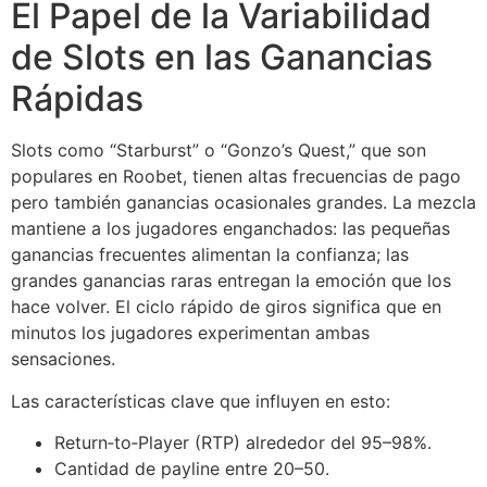
El Papel de la Variabilidad
de Slots en las Ganancias
Rápidas
Slots como “Starburst” o “Gonzo’s Quest,” que son
populares en Roobet, tienen altas frecuencias de pago
pero también ganancias ocasionales grandes. La mezcla
mantiene a los jugadores enganchados: las pequeñas
ganancias frecuentes alimentan la confianza; las
grandes ganancias raras entregan la emoción que los
hace volver. El ciclo rápido de giros significa que en
minutos los jugadores experimentan ambas
sensaciones.
Las características clave que influyen en esto:
Return‑to‑Player (RTP) alrededor del 95–98%.
Cantidad de payline entre 20–50.