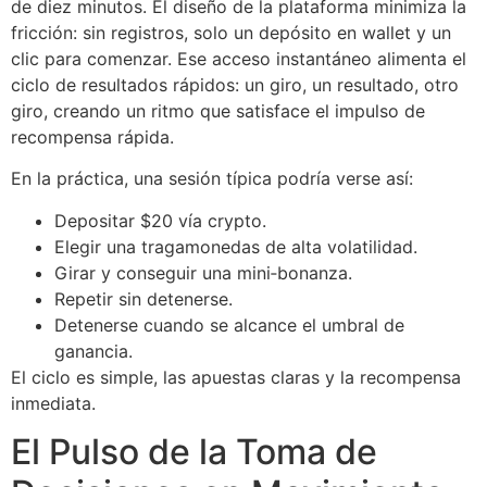
de diez minutos. El diseño de la plataforma minimiza la
fricción: sin registros, solo un depósito en wallet y un
clic para comenzar. Ese acceso instantáneo alimenta el
ciclo de resultados rápidos: un giro, un resultado, otro
giro, creando un ritmo que satisface el impulso de
recompensa rápida.
En la práctica, una sesión típica podría verse así:
Depositar $20 vía crypto.
Elegir una tragamonedas de alta volatilidad.
Girar y conseguir una mini‑bonanza.
Repetir sin detenerse.
Detenerse cuando se alcance el umbral de
ganancia.
El ciclo es simple, las apuestas claras y la recompensa
inmediata.
El Pulso de la Toma de