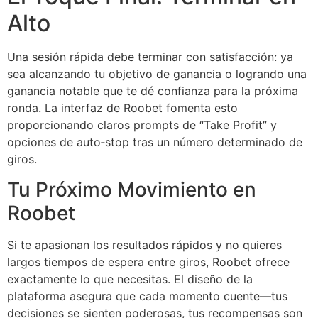
Alto
Una sesión rápida debe terminar con satisfacción: ya
sea alcanzando tu objetivo de ganancia o logrando una
ganancia notable que te dé confianza para la próxima
ronda. La interfaz de Roobet fomenta esto
proporcionando claros prompts de “Take Profit” y
opciones de auto‑stop tras un número determinado de
giros.
Tu Próximo Movimiento en
Roobet
Si te apasionan los resultados rápidos y no quieres
largos tiempos de espera entre giros, Roobet ofrece
exactamente lo que necesitas. El diseño de la
plataforma asegura que cada momento cuente—tus
decisiones se sienten poderosas, tus recompensas son