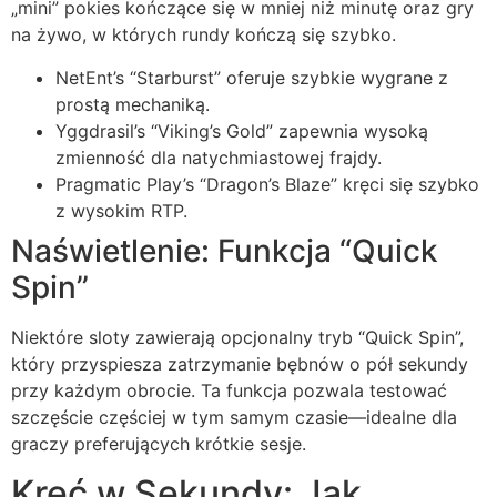
„mini” pokies kończące się w mniej niż minutę oraz gry
na żywo, w których rundy kończą się szybko.
NetEnt’s “Starburst” oferuje szybkie wygrane z
prostą mechaniką.
Yggdrasil’s “Viking’s Gold” zapewnia wysoką
zmienność dla natychmiastowej frajdy.
Pragmatic Play’s “Dragon’s Blaze” kręci się szybko
z wysokim RTP.
Naświetlenie: Funkcja “Quick
Spin”
Niektóre sloty zawierają opcjonalny tryb “Quick Spin”,
który przyspiesza zatrzymanie bębnów o pół sekundy
przy każdym obrocie. Ta funkcja pozwala testować
szczęście częściej w tym samym czasie—idealne dla
graczy preferujących krótkie sesje.
Kręć w Sekundy: Jak