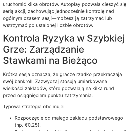
uruchomić kilka obrotów. Autoplay pozwala cieszyć się
serią akcji, zachowując jednocześnie kontrolę nad
ogólnym czasem sesji—możesz ją zatrzymać lub
wstrzymać po ustalonej liczbie obrotów.
Kontrola Ryzyka w Szybkiej
Grze: Zarządzanie
Stawkami na Bieżąco
Krótka sesja oznacza, że gracze rzadko przekraczają
swój bankroll. Zazwyczaj stosują umiarkowane
wielkości zakładów, które pozwalają na kilka rund
przed osiągnięciem punktu zatrzymania.
Typowa strategia obejmuje:
Rozpoczęcie od małego zakładu podstawowego
(np. €0.25).