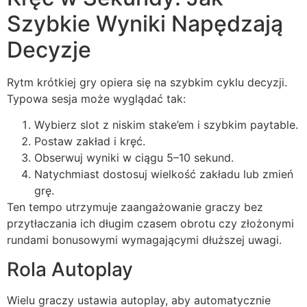
Szybkie Wyniki Napędzają
Decyzje
Rytm krótkiej gry opiera się na szybkim cyklu decyzji.
Typowa sesja może wyglądać tak:
Wybierz slot z niskim stake’em i szybkim paytable.
Postaw zakład i kręć.
Obserwuj wyniki w ciągu 5–10 sekund.
Natychmiast dostosuj wielkość zakładu lub zmień
grę.
Ten tempo utrzymuje zaangażowanie graczy bez
przytłaczania ich długim czasem obrotu czy złożonymi
rundami bonusowymi wymagającymi dłuższej uwagi.
Rola Autoplay
Wielu graczy ustawia autoplay, aby automatycznie