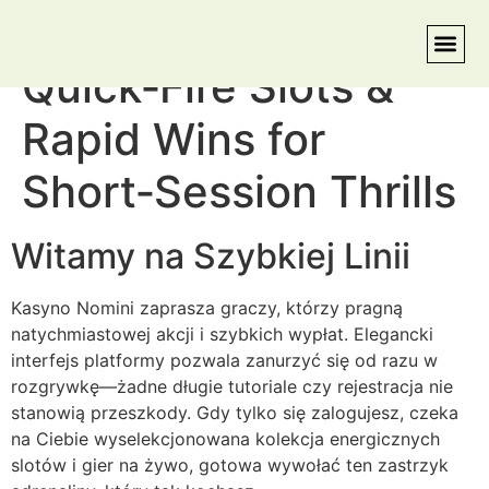
Nomini Casino:
Quick‑Fire Slots &
Rapid Wins for
Short‑Session Thrills
Witamy na Szybkiej Linii
Kasyno Nomini zaprasza graczy, którzy pragną
natychmiastowej akcji i szybkich wypłat. Elegancki
interfejs platformy pozwala zanurzyć się od razu w
rozgrywkę—żadne długie tutoriale czy rejestracja nie
stanowią przeszkody. Gdy tylko się zalogujesz, czeka
na Ciebie wyselekcjonowana kolekcja energicznych
slotów i gier na żywo, gotowa wywołać ten zastrzyk