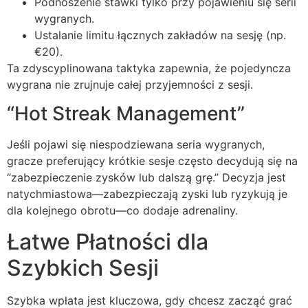
Podnoszenie stawki tylko przy pojawieniu się serii
wygranych.
Ustalanie limitu łącznych zakładów na sesję (np.
€20).
Ta zdyscyplinowana taktyka zapewnia, że pojedyncza
wygrana nie zrujnuje całej przyjemności z sesji.
“Hot Streak Management”
Jeśli pojawi się niespodziewana seria wygranych,
gracze preferujący krótkie sesje często decydują się na
“zabezpieczenie zysków lub dalszą grę.” Decyzja jest
natychmiastowa—zabezpieczają zyski lub ryzykują je
dla kolejnego obrotu—co dodaje adrenaliny.
Łatwe Płatności dla
Szybkich Sesji
Szybka wpłata jest kluczowa, gdy chcesz zacząć grać