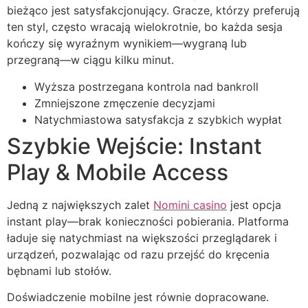
bieżąco jest satysfakcjonujący. Gracze, którzy preferują
ten styl, często wracają wielokrotnie, bo każda sesja
kończy się wyraźnym wynikiem—wygraną lub
przegraną—w ciągu kilku minut.
Wyższa postrzegana kontrola nad bankroll
Zmniejszone zmęczenie decyzjami
Natychmiastowa satysfakcja z szybkich wypłat
Szybkie Wejście: Instant
Play & Mobile Access
Jedną z największych zalet
Nomini casino
jest opcja
instant play—brak konieczności pobierania. Platforma
ładuje się natychmiast na większości przeglądarek i
urządzeń, pozwalając od razu przejść do kręcenia
bębnami lub stołów.
Doświadczenie mobilne jest równie dopracowane.