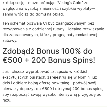
krótką sesję—może próbując “Viking’s Gold” ze
względu na wysoką zmienność i szybkie wypłaty—
zanim wrócisz do domu na obiad.
Ten schemat pozwala Ci być zaangażowanym bez
rezygnowania z codziennej rutyny—idealne rozwiązanie
dla zapracowanych, którzy pragną natychmiastowej
zabawy.
Zdobądź Bonus 100% do
€500 + 200 Bonus Spins!
Jeśli chcesz wypróbować szczęście w krótkich,
ekscytujących burstach, zarejestruj się w Nomini już
dziś i odbierz hojną ofertę powitalną—podwój swój
pierwszy depozyt do €500 i otrzymaj 200 bonus spins,
aby rozpocząć swoją wysokointensywną przygodę od
razu.