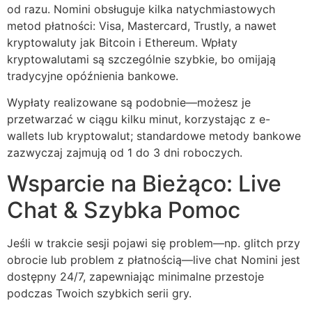
od razu. Nomini obsługuje kilka natychmiastowych
metod płatności: Visa, Mastercard, Trustly, a nawet
kryptowaluty jak Bitcoin i Ethereum. Wpłaty
kryptowalutami są szczególnie szybkie, bo omijają
tradycyjne opóźnienia bankowe.
Wypłaty realizowane są podobnie—możesz je
przetwarzać w ciągu kilku minut, korzystając z e-
wallets lub kryptowalut; standardowe metody bankowe
zazwyczaj zajmują od 1 do 3 dni roboczych.
Wsparcie na Bieżąco: Live
Chat & Szybka Pomoc
Jeśli w trakcie sesji pojawi się problem—np. glitch przy
obrocie lub problem z płatnością—live chat Nomini jest
dostępny 24/7, zapewniając minimalne przestoje
podczas Twoich szybkich serii gry.