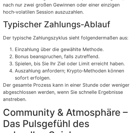
nach nur zwei großen Gewinnen oder einer einzigen
hoch‑volatilen Session auszuzahlen.
Typischer Zahlungs‑Ablauf
Der typische Zahlungszyklus sieht folgendermaßen aus:
Einzahlung über die gewählte Methode.
Bonus beanspruchen, falls zutreffend.
Spielen, bis Sie Ihr Ziel oder Limit erreicht haben.
Auszahlung anfordern; Krypto‑Methoden können
sofort erfolgen.
Der gesamte Prozess kann in einer Stunde oder weniger
abgeschlossen werden, wenn Sie schnelle Ergebnisse
anstreben.
Community & Atmosphäre –
Das Pulsgefühl des