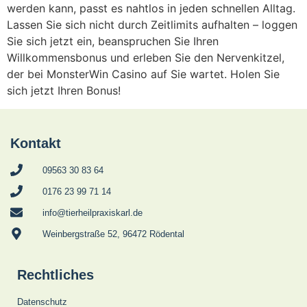
werden kann, passt es nahtlos in jeden schnellen Alltag.
Lassen Sie sich nicht durch Zeitlimits aufhalten – loggen
Sie sich jetzt ein, beanspruchen Sie Ihren
Willkommensbonus und erleben Sie den Nervenkitzel,
der bei MonsterWin Casino auf Sie wartet. Holen Sie
sich jetzt Ihren Bonus!
Kontakt
09563 30 83 64
0176 23 99 71 14
info@tierheilpraxiskarl.de
Weinbergstraße 52, 96472 Rödental
Rechtliches
Datenschutz