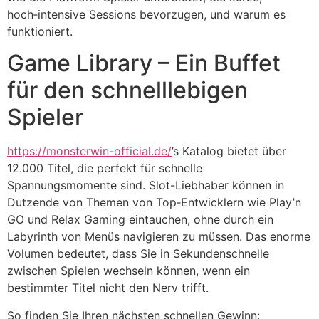
hoch‑intensive Sessions bevorzugen, und warum es
funktioniert.
Game Library – Ein Buffet
für den schnelllebigen
Spieler
https://monsterwin-official.de/
’s Katalog bietet über
12.000 Titel, die perfekt für schnelle
Spannungsmomente sind. Slot-Liebhaber können in
Dutzende von Themen von Top‑Entwicklern wie Play’n
GO und Relax Gaming eintauchen, ohne durch ein
Labyrinth von Menüs navigieren zu müssen. Das enorme
Volumen bedeutet, dass Sie in Sekundenschnelle
zwischen Spielen wechseln können, wenn ein
bestimmter Titel nicht den Nerv trifft.
So finden Sie Ihren nächsten schnellen Gewinn: