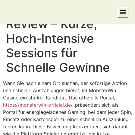
MonsterWin Casino
Review – Kurze,
Hoch‑Intensive
Sessions für
Schnelle Gewinne
Wenn Sie nach einem Ort suchen, der sofortige Action
und schnelle Auszahlungen bietet, ist MonsterWin
Casino ein starker Kandidat. Das offizielle Portal,
https://monsterwin-official.de/
, präsentiert sich als
Portal für energiegeladenes Gaming, bei dem jeder Spin,
Einsatz oder Kartenspiel zu einer schnellen Auszahlung
führen kann. Diese Bewertung konzentriert sich darauf,
wie die Plattform Spieler unterstützt, die kurze,