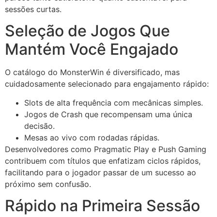
sessões curtas.
Seleção de Jogos Que
Mantém Você Engajado
O catálogo do MonsterWin é diversificado, mas
cuidadosamente selecionado para engajamento rápido:
Slots de alta frequência com mecânicas simples.
Jogos de Crash que recompensam uma única
decisão.
Mesas ao vivo com rodadas rápidas.
Desenvolvedores como Pragmatic Play e Push Gaming
contribuem com títulos que enfatizam ciclos rápidos,
facilitando para o jogador passar de um sucesso ao
próximo sem confusão.
Rápido na Primeira Sessão