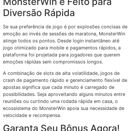
MonsterWin é Feito para
Diversão Rápida
Se sua preferência de jogo é por explosões concisas de
emoção ao invés de sessões de maratona, MonsterWin
atinge todos os pontos. Desde login instantâneo até
jogo otimizado para mobile e pagamentos rápidos, a
plataforma foi projetada para jogadores que querem
emoções rápidas sem compromissos longos.
A combinação de slots de alta volatilidade, jogos de
crash de pagamento rápido e gerenciamento flexível de
apostas significa que cada minuto é carregado de
possibilidades. Seja aproveitando alguns minutos entre
reuniões ou curtindo uma rodada rápida em casa, o
ecossistema do MonsterWin apoia sua necessidade de
velocidade e recompensa.
Garanta Seu Bônus Agora!