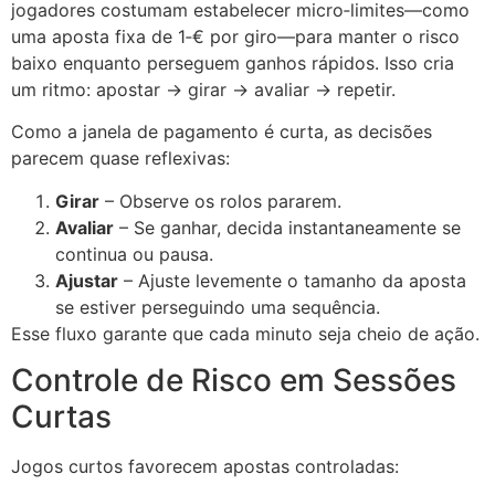
jogadores costumam estabelecer micro‑limites—como
uma aposta fixa de 1‑€ por giro—para manter o risco
baixo enquanto perseguem ganhos rápidos. Isso cria
um ritmo: apostar → girar → avaliar → repetir.
Como a janela de pagamento é curta, as decisões
parecem quase reflexivas:
Girar
– Observe os rolos pararem.
Avaliar
– Se ganhar, decida instantaneamente se
continua ou pausa.
Ajustar
– Ajuste levemente o tamanho da aposta
se estiver perseguindo uma sequência.
Esse fluxo garante que cada minuto seja cheio de ação.
Controle de Risco em Sessões
Curtas
Jogos curtos favorecem apostas controladas: