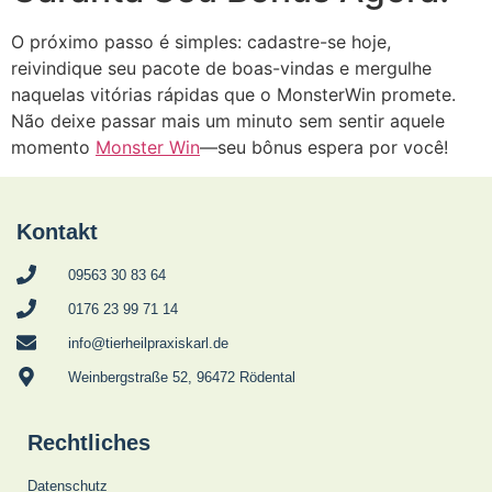
O próximo passo é simples: cadastre-se hoje,
reivindique seu pacote de boas-vindas e mergulhe
naquelas vitórias rápidas que o MonsterWin promete.
Não deixe passar mais um minuto sem sentir aquele
momento
Monster Win
—seu bônus espera por você!
Kontakt
09563 30 83 64
0176 23 99 71 14
info@tierheilpraxiskarl.de
Weinbergstraße 52, 96472 Rödental
Rechtliches
Datenschutz