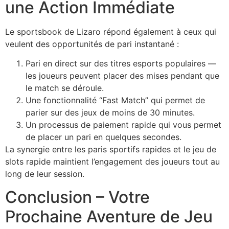
une Action Immédiate
Le sportsbook de Lizaro répond également à ceux qui
veulent des opportunités de pari instantané :
Pari en direct sur des titres esports populaires —
les joueurs peuvent placer des mises pendant que
le match se déroule.
Une fonctionnalité “Fast Match” qui permet de
parier sur des jeux de moins de 30 minutes.
Un processus de paiement rapide qui vous permet
de placer un pari en quelques secondes.
La synergie entre les paris sportifs rapides et le jeu de
slots rapide maintient l’engagement des joueurs tout au
long de leur session.
Conclusion – Votre
Prochaine Aventure de Jeu