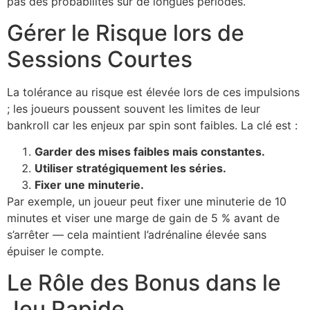
pas des probabilités sur de longues périodes.
Gérer le Risque lors de
Sessions Courtes
La tolérance au risque est élevée lors de ces impulsions
; les joueurs poussent souvent les limites de leur
bankroll car les enjeux par spin sont faibles. La clé est :
Garder des mises faibles mais constantes.
Utiliser stratégiquement les séries.
Fixer une minuterie.
Par exemple, un joueur peut fixer une minuterie de 10
minutes et viser une marge de gain de 5 % avant de
s’arrêter — cela maintient l’adrénaline élevée sans
épuiser le compte.
Le Rôle des Bonus dans le
Jeu Rapide