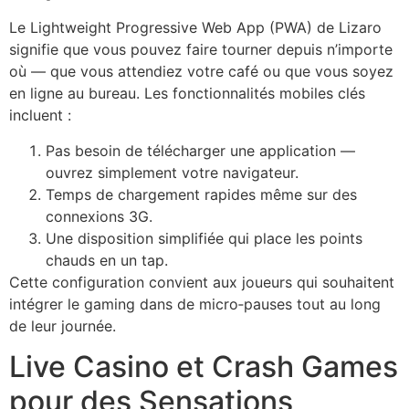
Le Lightweight Progressive Web App (PWA) de Lizaro
signifie que vous pouvez faire tourner depuis n’importe
où — que vous attendiez votre café ou que vous soyez
en ligne au bureau. Les fonctionnalités mobiles clés
incluent :
Pas besoin de télécharger une application —
ouvrez simplement votre navigateur.
Temps de chargement rapides même sur des
connexions 3G.
Une disposition simplifiée qui place les points
chauds en un tap.
Cette configuration convient aux joueurs qui souhaitent
intégrer le gaming dans de micro‑pauses tout au long
de leur journée.
Live Casino et Crash Games
pour des Sensations