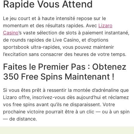
Rapide Vous Attend
Le jeu court et à haute intensité repose sur le
momentum et des résultats rapides. Avec
Lizaro
Casino
’s vaste sélection de slots à paiement instantané,
de rounds rapides de Live Casino, et d’options
sportsbook ultra-rapides, vous pouvez maintenir
l’excitation sans consacrer des heures de votre temps.
Faites le Premier Pas : Obtenez
350 Free Spins Maintenant !
Si vous êtes prêt à ressentir la montée d’adrénaline que
Lizaro offre, inscrivez-vous dès aujourd’hui et réclamez
vos free spins avant qu’ils ne disparaissent. Votre
prochaine victoire pourrait être à un clic — ou à un spin
— de distance.