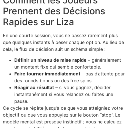
Comment les Joueurs
Prennent des Décisions
Rapides sur Liza
En une courte session, vous ne passez rarement plus
que quelques instants à peser chaque option. Au lieu de
cela, le flux de décision suit un schéma simple :
Définir un niveau de mise rapide
– généralement
un montant fixe qui semble confortable.
Faire tourner immédiatement
– pas d’attente pour
des rounds bonus ou des free spins.
Réagir au résultat
– si vous gagnez, décider
instantanément si vous relancez ou faites une
pause.
Ce cycle se répète jusqu’à ce que vous atteigniez votre
objectif ou que vous appuyiez sur le bouton “stop”. Le
modèle mental est presque instinctif ; vous ne calculez