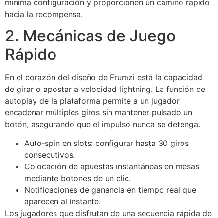
mínima configuración y proporcionen un camino rápido
hacia la recompensa.
2. Mecánicas de Juego
Rápido
En el corazón del diseño de Frumzi está la capacidad
de girar o apostar a velocidad lightning. La función de
autoplay de la plataforma permite a un jugador
encadenar múltiples giros sin mantener pulsado un
botón, asegurando que el impulso nunca se detenga.
Auto‑spin en slots: configurar hasta 30 giros
consecutivos.
Colocación de apuestas instantáneas en mesas
mediante botones de un clic.
Notificaciones de ganancia en tiempo real que
aparecen al instante.
Los jugadores que disfrutan de una secuencia rápida de