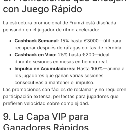
con Juego Rápido
La estructura promocional de Frumzi está diseñada
pensando en el jugador de ritmo acelerado:
Cashback Semanal:
15% hasta €3000—útil para
recuperar después de ráfagas cortas de pérdida.
Cashback en Vivo:
25% hasta €200—ideal
durante sesiones en mesas en tiempo real.
Impulso en Acumuladores:
Hasta 100%—anima a
los jugadores que ganan varias sesiones
consecutivas a mantener el impulso.
Las promociones son fáciles de reclamar y no requieren
participación extensa, perfectas para jugadores que
prefieren velocidad sobre complejidad.
9. La Capa VIP para
Ganadores Rápidos