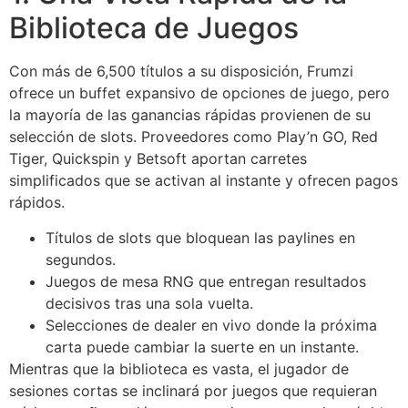
Biblioteca de Juegos
Con más de 6,500 títulos a su disposición, Frumzi
ofrece un buffet expansivo de opciones de juego, pero
la mayoría de las ganancias rápidas provienen de su
selección de slots. Proveedores como Play’n GO, Red
Tiger, Quickspin y Betsoft aportan carretes
simplificados que se activan al instante y ofrecen pagos
rápidos.
Títulos de slots que bloquean las paylines en
segundos.
Juegos de mesa RNG que entregan resultados
decisivos tras una sola vuelta.
Selecciones de dealer en vivo donde la próxima
carta puede cambiar la suerte en un instante.
Mientras que la biblioteca es vasta, el jugador de
sesiones cortas se inclinará por juegos que requieran