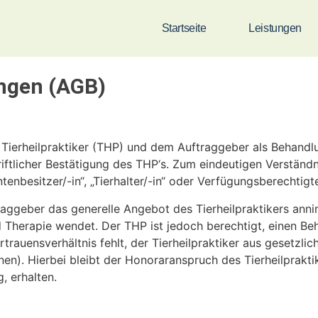
Startseite
Leistungen
ngen (AGB)
Tierheilpraktiker (THP) und dem Auftraggeber als Behandl
ftlicher Bestätigung des THP‘s. Zum eindeutigen Verständn
tenbesitzer/-in“, „Tierhalter/-in“ oder Verfügungsberechtigt
ggeber das generelle Angebot des Tierheilpraktikers anni
d Therapie wendet. Der THP ist jedoch berechtigt, einen 
trauensverhältnis fehlt, der Tierheilpraktiker aus gesetzl
en). Hierbei bleibt der Honoraranspruch des Tierheilprakti
g, erhalten.