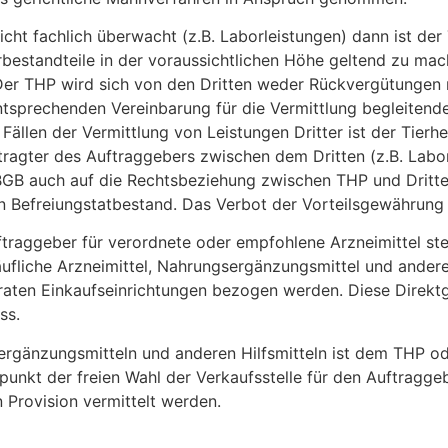
r nicht fachlich überwacht (z.B. Laborleistungen) dann ist d
rbestandteile in der voraussichtlichen Höhe geltend zu mac
er THP wird sich von den Dritten weder Rückvergütungen n
entsprechenden Vereinbarung für die Vermittlung begleiten
llen der Vermittlung von Leistungen Dritter ist der Tierhe
ragter des Auftraggebers zwischen dem Dritten (z.B. Labor
 BGB auch auf die Rechtsbeziehung zwischen THP und Dritt
Befreiungstatbestand. Das Verbot der Vorteilsgewährung b
raggeber für verordnete oder empfohlene Arzneimittel stel
rkäufliche Arzneimittel, Nahrungsergänzungsmittel und ander
aten Einkaufseinrichtungen bezogen werden. Diese Direktg
ss.
ergänzungsmitteln und anderen Hilfsmitteln ist dem THP ode
unkt der freien Wahl der Verkaufsstelle für den Auftragge
Provision vermittelt werden.