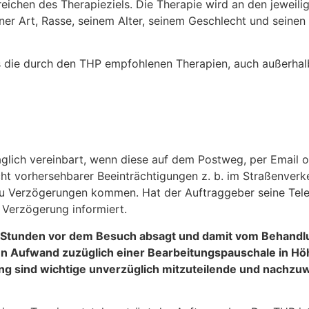
reichen des Therapieziels. Die Therapie wird an den jeweil
ner Art, Rasse, seinem Alter, seinem Geschlecht und seine
ss die durch den THP empfohlenen Therapien, auch außerha
aglich vereinbart, wenn diese auf dem Postweg, per Email
ht vorhersehbarer Beeinträchtigungen z. b. im Straßenverk
zu Verzögerungen kommen. Hat der Auftraggeber seine Te
e Verzögerung informiert.
4 Stunden vor dem Besuch absagt und damit vom Behandlu
en Aufwand zuzüglich einer Bearbeitungspauschale in Hö
g sind wichtige unverzüglich mitzuteilende und nachzu