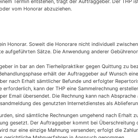
nem Termin entstehen, trägt der Auftraggeber. Der THP ist 
 oder vom Honorar abzuziehen.
ein Honorar. Soweit die Honorare nicht individuell zwischen
liste aufgeführten Sätze. Die Anwendung anderer Gebühren
eber in bar an den Tierheilpraktiker gegen Quittung zu be
Behandlungsphase erhält der Auftraggeber auf Wunsch eine 
ber nach Erhalt sämtlicher Befunde und erfolgter Repertori
rforderlich, kann der THP eine Sammelrechnung erstellen, 
g per Email übersendet. Die Rechnung kann nach Absprach
sandmeldung des genutzten Internetdienstes als Ablieferu
urden, sind sämtliche Rechnungen umgehend nach Erhalt zur 
ng gesetzt. Der Auftraggeber kommt bei Überschreitung der
wird nur eine einzige Mahnung versenden; erfolgt die Zahlu
das gerichtliche Mahnverfahren in Anspruch genommen.