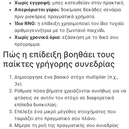
Χωρίς εγγραφή:
μπες κατευθείαν στην πρακτική.
Απεριόριστοι γύροι:
δοκίμασε δεκάδες σενάρια
πριν ρισκάρεις πραγματικά χρήματα.
Ίδιο RNG:
η επίδειξη χρησιμοποιεί τον ίδιο τυχαίο
αριθμογεννήτρια με το ζωντανό παιχνίδι.
Χωρίς χρονικά όρια:
εξάσκηση με το δικό σου
πρόγραμμα.
Πώς η επίδειξη βοηθάει τους
παίκτες γρήγορης συνεδρίας
Δημιούργησε ένα βασικό στόχο multiplier (π.χ.,
3x).
Ρύθμισε πόσα βήματα χρειάζονται συνήθως για να
φτάσεις σε αυτόν τον στόχο σε διαφορετικά
επίπεδα δυσκολίας.
Επέλεξε ένα μικρό μέγεθος στοιχήματος που
ταιριάζει στο πραγματικό σου πλάνο.
Μίμησε τη ροή της πραγματικής σου συνεδρίας