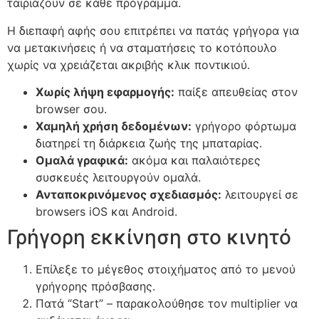
ταιριάζουν σε κάθε πρόγραμμα.
Η διεπαφή αφής σου επιτρέπει να πατάς γρήγορα για
να μετακινήσεις ή να σταματήσεις το κοτόπουλο
χωρίς να χρειάζεται ακριβής κλικ ποντικιού.
Χωρίς λήψη εφαρμογής:
παίξε απευθείας στον
browser σου.
Χαμηλή χρήση δεδομένων:
γρήγορο φόρτωμα
διατηρεί τη διάρκεια ζωής της μπαταρίας.
Ομαλά γραφικά:
ακόμα και παλαιότερες
συσκευές λειτουργούν ομαλά.
Ανταποκρινόμενος σχεδιασμός:
λειτουργεί σε
browsers iOS και Android.
Γρήγορη εκκίνηση στο κινητό
Επίλεξε το μέγεθος στοιχήματος από το μενού
γρήγορης πρόσβασης.
Πατά “Start” – παρακολούθησε τον multiplier να