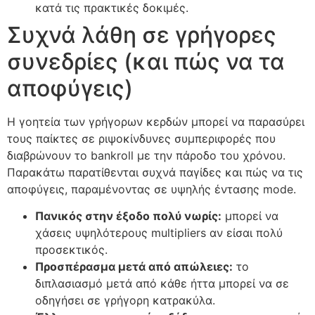
κατά τις πρακτικές δοκιμές.
Συχνά λάθη σε γρήγορες
συνεδρίες (και πώς να τα
αποφύγεις)
Η γοητεία των γρήγορων κερδών μπορεί να παρασύρει
τους παίκτες σε ριψοκίνδυνες συμπεριφορές που
διαβρώνουν το bankroll με την πάροδο του χρόνου.
Παρακάτω παρατίθενται συχνά παγίδες και πώς να τις
αποφύγεις, παραμένοντας σε υψηλής έντασης mode.
Πανικός στην έξοδο πολύ νωρίς:
μπορεί να
χάσεις υψηλότερους multipliers αν είσαι πολύ
προσεκτικός.
Προσπέρασμα μετά από απώλειες:
το
διπλασιασμό μετά από κάθε ήττα μπορεί να σε
οδηγήσει σε γρήγορη κατρακύλα.