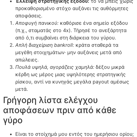
Έλλειψη στρατηγικής εξόδου:
το να μπεις χωρίς
προκαθορισμένο στόχο αυξάνει τις αυθόρμητες
αποφάσεις.
Αποφυγή πανικού:
καθόρισε ένα σημείο εξόδου
(π.χ., σταματάς στο 4x). Τήρησέ το ανεξάρτητα
από ό,τι συμβαίνει στη διάρκεια του γύρου.
Απλή διαχείριση bankroll:
κράτα σταθερά τα
μεγέθη στοιχημάτων· μην αυξάνεις μετά από
απώλειες.
Πουλά υψηλά, αγοράζεις χαμηλά:
δέξου μικρά
κέρδη ως μέρος μιας υψηλότερης στρατηγικής
ρίσκου, αντί να κυνηγάς μεγάλα payout αμέσως
μετά.
Γρήγορη λίστα ελέγχου
αποφάσεων πριν από κάθε
γύρο
Είναι το στοίχημά μου εντός του ημερήσιου ορίου;