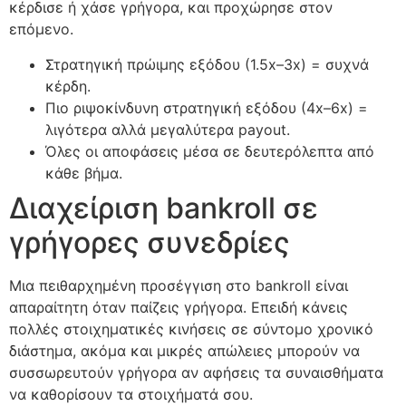
κέρδισε ή χάσε γρήγορα, και προχώρησε στον
επόμενο.
Στρατηγική πρώιμης εξόδου (1.5x–3x) = συχνά
κέρδη.
Πιο ριψοκίνδυνη στρατηγική εξόδου (4x–6x) =
λιγότερα αλλά μεγαλύτερα payout.
Όλες οι αποφάσεις μέσα σε δευτερόλεπτα από
κάθε βήμα.
Διαχείριση bankroll σε
γρήγορες συνεδρίες
Μια πειθαρχημένη προσέγγιση στο bankroll είναι
απαραίτητη όταν παίζεις γρήγορα. Επειδή κάνεις
πολλές στοιχηματικές κινήσεις σε σύντομο χρονικό
διάστημα, ακόμα και μικρές απώλειες μπορούν να
συσσωρευτούν γρήγορα αν αφήσεις τα συναισθήματα
να καθορίσουν τα στοιχήματά σου.