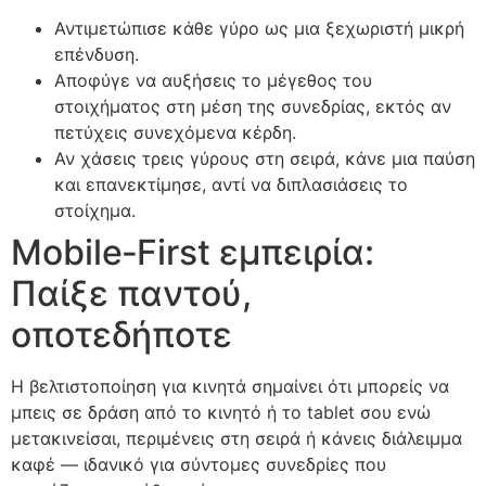
Αντιμετώπισε κάθε γύρο ως μια ξεχωριστή μικρή
επένδυση.
Αποφύγε να αυξήσεις το μέγεθος του
στοιχήματος στη μέση της συνεδρίας, εκτός αν
πετύχεις συνεχόμενα κέρδη.
Αν χάσεις τρεις γύρους στη σειρά, κάνε μια παύση
και επανεκτίμησε, αντί να διπλασιάσεις το
στοίχημα.
Mobile‑First εμπειρία:
Παίξε παντού,
οποτεδήποτε
Η βελτιστοποίηση για κινητά σημαίνει ότι μπορείς να
μπεις σε δράση από το κινητό ή το tablet σου ενώ
μετακινείσαι, περιμένεις στη σειρά ή κάνεις διάλειμμα
καφέ — ιδανικό για σύντομες συνεδρίες που