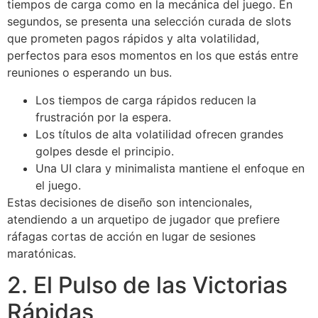
tiempos de carga como en la mecánica del juego. En
segundos, se presenta una selección curada de slots
que prometen pagos rápidos y alta volatilidad,
perfectos para esos momentos en los que estás entre
reuniones o esperando un bus.
Los tiempos de carga rápidos reducen la
frustración por la espera.
Los títulos de alta volatilidad ofrecen grandes
golpes desde el principio.
Una UI clara y minimalista mantiene el enfoque en
el juego.
Estas decisiones de diseño son intencionales,
atendiendo a un arquetipo de jugador que prefiere
ráfagas cortas de acción en lugar de sesiones
maratónicas.
2. El Pulso de las Victorias
Rápidas