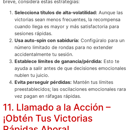
breve, considera estas estrategias:
Selecciona títulos de alta‑volatilidad:
Aunque las
victorias sean menos frecuentes, la recompensa
cuando llega es mayor y más satisfactoria para
sesiones rápidas.
Usa auto‑spin con sabiduría:
Configúralo para un
número limitado de rondas para no extender
accidentalmente tu sesión.
Establece límites de ganancia/pérdida:
Esto te
ayuda a salir antes de que decisiones emocionales
nublen tu juicio.
Evita perseguir pérdidas:
Mantén tus límites
preestablecidos; las oscilaciones emocionales rara
vez pagan en ráfagas rápidas.
11. Llamado a la Acción –
¡Obtén Tus Victorias
Rápidas Ahora!