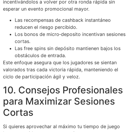
incentivándolos a volver por otra ronda rápida sin
esperar un evento promocional mayor.
Las recompensas de cashback instantáneo
reducen el riesgo percibido.
Los bonos de micro‑deposito incentivan sesiones
cortas.
Las free spins sin depósito mantienen bajos los
obstáculos de entrada.
Este enfoque asegura que los jugadores se sientan
valorados tras cada victoria rápida, manteniendo el
ciclo de participación ágil y veloz.
10. Consejos Profesionales
para Maximizar Sesiones
Cortas
Si quieres aprovechar al máximo tu tiempo de juego