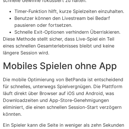
schnelle Gewinne fokussiert zu halten.
Timer-Funktion hilft, kurze Spielzeiten einzuhalten.
Benutzer können den Livestream bei Bedarf
pausieren oder fortsetzen.
Schnelle Exit-Optionen verhindern Überriskieren.
Diese Methode stellt sicher, dass Live-Spiel ein Teil
eines schnellen Gesamterlebnisses bleibt und keine
längere Session wird.
Mobiles Spielen ohne App
Die mobile Optimierung von BetPanda ist entscheidend
für schnelles, unterwegs Spielvergnügen. Die Plattform
läuft direkt über Browser auf iOS und Android, was
Downloadzeiten und App-Store‑Genehmigungen
eliminiert, die einen schnellen Session-Start verzögern
könnten.
Ein Spieler kann die Seite in weniger als zehn Sekunden