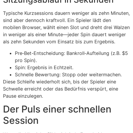
Typische Kurzsessions dauern weniger als zehn Minuten,
sind aber dennoch kraftvoll. Ein Spieler lädt den
mobilen Browser, wählt einen Slot und dreht drei Walzen
in weniger als einer Minute—jeder Spin dauert weniger
als zehn Sekunden vom Einsatz bis zum Ergebnis.
Pre‑Bet-Entscheidung: Bankroll‑Aufteilung (z.B. $5
pro Spin).
Spin: Ergebnis in Echtzeit.
Schnelle Bewertung: Stopp oder weitermachen.
Diese Schleife wiederholt sich, bis der Spieler eine
Schwelle erreicht oder das Bedürfnis verspürt, eine
Pause einzulegen.
Der Puls einer schnellen
Session