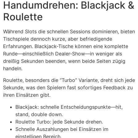
Handumdrehen: Blackjack &
Roulette
Während Slots die schnellen Sessions dominieren, bieten
Tischspiele dennoch kurze, aber befriedigende
Erfahrungen. Blackjack-Tische können eine komplette
Runde—einschließlich Dealer-Show—in weniger als
dreißig Sekunden beenden, wenn beide Seiten zügig
handeln.
Roulette, besonders die “Turbo” Variante, dreht sich jede
Sekunde, was den Spielern fast sofortiges Feedback zu
ihren Einsätzen gibt.
Blackjack: schnelle Entscheidungspunkte—hit,
stand, double down.
Roulette Turbo: jede Sekunde drehen.
Schnelle Auszahlungen bei Einsätzen im
einstelligen Bereich.