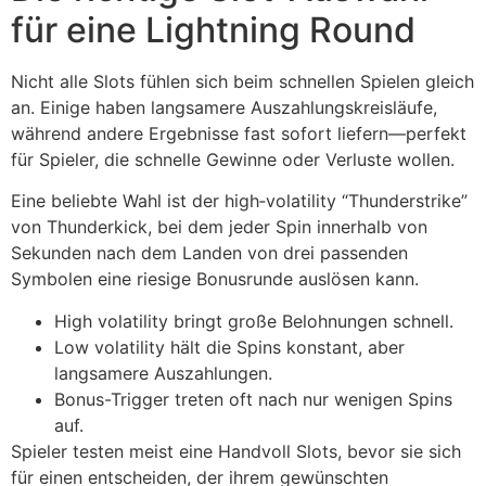
für eine Lightning Round
Nicht alle Slots fühlen sich beim schnellen Spielen gleich
an. Einige haben langsamere Auszahlungskreisläufe,
während andere Ergebnisse fast sofort liefern—perfekt
für Spieler, die schnelle Gewinne oder Verluste wollen.
Eine beliebte Wahl ist der high‑volatility “Thunderstrike”
von Thunderkick, bei dem jeder Spin innerhalb von
Sekunden nach dem Landen von drei passenden
Symbolen eine riesige Bonusrunde auslösen kann.
High volatility bringt große Belohnungen schnell.
Low volatility hält die Spins konstant, aber
langsamere Auszahlungen.
Bonus-Trigger treten oft nach nur wenigen Spins
auf.
Spieler testen meist eine Handvoll Slots, bevor sie sich
für einen entscheiden, der ihrem gewünschten