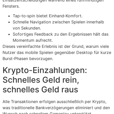
Fensters.
Tap-to‑spin bietet Einhand‑Komfort.
Schnelle Navigation zwischen Spielen innerhalb
von Sekunden.
Sofortiges Feedback zu den Ergebnissen hält das
Momentum aufrecht.
Dieses vereinfachte Erlebnis ist der Grund, warum viele
Nutzer das mobile Spielen gegenüber Desktop für kurze
Burst-Phasen bevorzugen.
Krypto-Einzahlungen:
Schnelles Geld rein,
schnelles Geld raus
Alle Transaktionen erfolgen ausschließlich per Krypto,
was traditionelle Bankverzögerungen eliminiert und den
Wunsch nach schnellem Gameplay unterstützt.