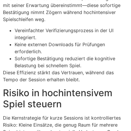
mit seiner Erwartung übereinstimmt—diese sofortige
Bestätigung nimmt Zögern während hochintensiver
Spielschleifen weg.
Vereinfachter Verifizierungsprozess in der UI
integriert.
Keine externen Downloads für Prüfungen
erforderlich.
Sofortige Bestätigung reduziert die kognitive
Belastung bei schnellem Spiel.
Diese Effizienz stärkt das Vertrauen, während das
Tempo der Session erhalten bleibt.
Risiko in hochintensivem
Spiel steuern
Die Kernstrategie für kurze Sessions ist kontrolliertes
Risiko: Kleine Einsätze, die genug Raum für mehrere