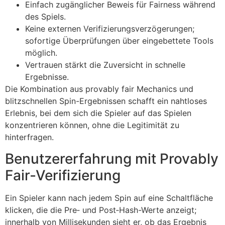
Einfach zugänglicher Beweis für Fairness während
des Spiels.
Keine externen Verifizierungsverzögerungen;
sofortige Überprüfungen über eingebettete Tools
möglich.
Vertrauen stärkt die Zuversicht in schnelle
Ergebnisse.
Die Kombination aus provably fair Mechanics und
blitzschnellen Spin-Ergebnissen schafft ein nahtloses
Erlebnis, bei dem sich die Spieler auf das Spielen
konzentrieren können, ohne die Legitimität zu
hinterfragen.
Benutzererfahrung mit Provably
Fair‑Verifizierung
Ein Spieler kann nach jedem Spin auf eine Schaltfläche
klicken, die die Pre‑ und Post‑Hash-Werte anzeigt;
innerhalb von Millisekunden sieht er, ob das Ergebnis