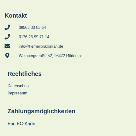
Kontakt
09563 30 83 64
0176 23 99 71 14
info@tierheilpraxiskarl.de
Weinbergstraße 52, 96472 Rödental
Rechtliches
Datenschutz
Impressum
Zahlungsmöglichkeiten
Bar, EC-Karte