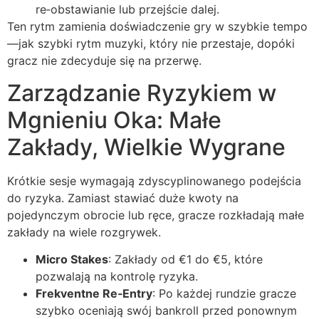
re‑obstawianie lub przejście dalej.
Ten rytm zamienia doświadczenie gry w szybkie tempo
—jak szybki rytm muzyki, który nie przestaje, dopóki
gracz nie zdecyduje się na przerwę.
Zarządzanie Ryzykiem w
Mgnieniu Oka: Małe
Zakłady, Wielkie Wygrane
Krótkie sesje wymagają zdyscyplinowanego podejścia
do ryzyka. Zamiast stawiać duże kwoty na
pojedynczym obrocie lub ręce, gracze rozkładają małe
zakłady na wiele rozgrywek.
Micro Stakes
: Zakłady od €1 do €5, które
pozwalają na kontrolę ryzyka.
Frekventne Re‑Entry
: Po każdej rundzie gracze
szybko oceniają swój bankroll przed ponownym