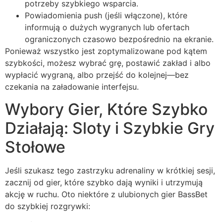
potrzeby szybkiego wsparcia.
Powiadomienia push (jeśli włączone), które
informują o dużych wygranych lub ofertach
ograniczonych czasowo bezpośrednio na ekranie.
Ponieważ wszystko jest zoptymalizowane pod kątem
szybkości, możesz wybrać grę, postawić zakład i albo
wypłacić wygraną, albo przejść do kolejnej—bez
czekania na załadowanie interfejsu.
Wybory Gier, Które Szybko
Działają: Sloty i Szybkie Gry
Stołowe
Jeśli szukasz tego zastrzyku adrenaliny w krótkiej sesji,
zacznij od gier, które szybko dają wyniki i utrzymują
akcję w ruchu. Oto niektóre z ulubionych gier BassBet
do szybkiej rozgrywki: