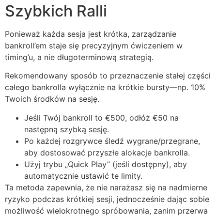
Szybkich Ralli
Ponieważ każda sesja jest krótka, zarządzanie
bankroll’em staje się precyzyjnym ćwiczeniem w
timing’u, a nie długoterminową strategią.
Rekomendowany sposób to przeznaczenie stałej części
całego bankrolla wyłącznie na krótkie bursty—np. 10%
Twoich środków na sesję.
Jeśli Twój bankroll to €500, odłóż €50 na
następną szybką sesję.
Po każdej rozgrywce śledź wygrane/przegrane,
aby dostosować przyszłe alokacje bankrolla.
Użyj trybu „Quick Play” (jeśli dostępny), aby
automatycznie ustawić te limity.
Ta metoda zapewnia, że nie narażasz się na nadmierne
ryzyko podczas krótkiej sesji, jednocześnie dając sobie
możliwość wielokrotnego spróbowania, zanim przerwa