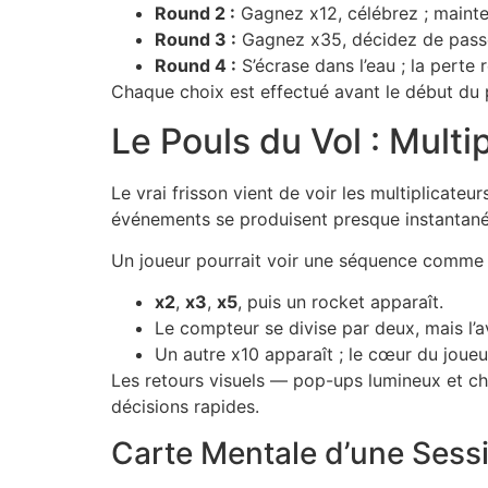
Round 2 :
Gagnez x12, célébrez ; mainten
Round 3 :
Gagnez x35, décidez de passe
Round 4 :
S’écrase dans l’eau ; la perte r
Chaque choix est effectué avant le début du 
Le Pouls du Vol : Mult
Le vrai frisson vient de voir les multiplicat
événements se produisent presque instantaném
Un joueur pourrait voir une séquence comme 
x2
,
x3
,
x5
, puis un rocket apparaît.
Le compteur se divise par deux, mais l’a
Un autre x10 apparaît ; le cœur du joueur
Les retours visuels — pop-ups lumineux et chi
décisions rapides.
Carte Mentale d’une Sess