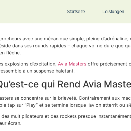
 Crash Gaming de Fast‑F
Startseite
Leistungen
crocheurs avec une mécanique simple, pleine d’adrénaline, 
eu réside dans ses rounds rapides – chaque vol ne dure que q
en flèche.
es explosions d’excitation,
Avia Masters
offre précisément ce
ressemble à un suspense haletant.
 Qu’est-ce qui Rend Avia Maste
asters se concentre sur la brièveté. Contrairement aux mac
tap sur “Play” et se termine lorsque l’avion atterrit ou s’
e des multiplicateurs et des rockets presque instantanémen
eur écran.